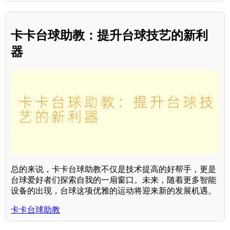
卡卡台球助教：提升台球技艺的新利
器
总的来说，卡卡台球助教不仅是技术提高的好帮手，更是
台球爱好者们探索自我的一扇窗口。未来，随着更多智能
设备的出现，台球这项优雅的运动将迎来新的发展机遇。
卡卡台球助教