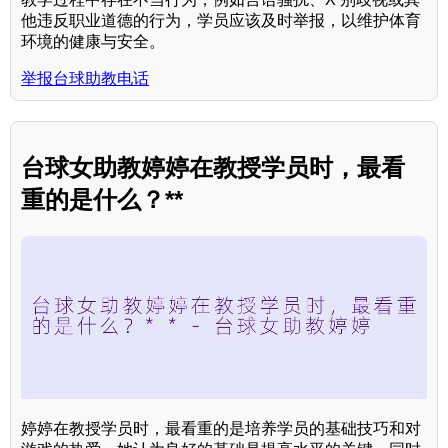
他违反职业道德的行为，学员应该及时举报，以维护体育
环境的健康与安全。
举报台球助教电话
台球女助教婷婷在教授学员时，最看
重的是什么？**
婷婷在教授学员时，最看重的是培养学员的基础技巧和对