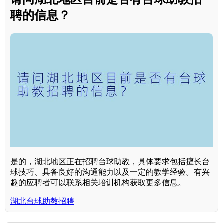
聘的信息？
是的，湖北地区正在招聘台球助教，具体要求包括擅长台
球技巧、具备良好的沟通能力以及一定的教学经验。有兴
趣的应聘者可以联系相关培训机构获取更多信息。
湖北台球助教招聘