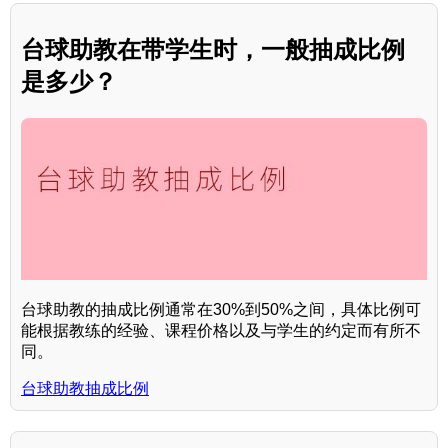
台球助教在带学生时，一般抽成比例
是多少？
台球助教的抽成比例通常在30%到50%之间，具体比例可
能根据教练的经验、课程价格以及与学生的约定而有所不
同。
台球助教抽成比例