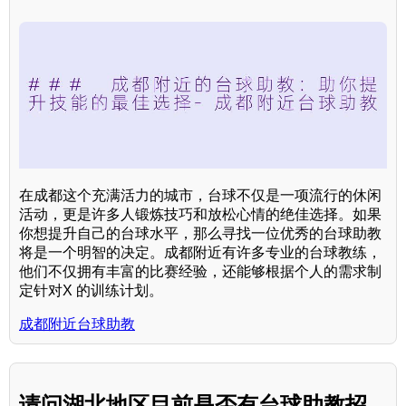
在成都这个充满活力的城市，台球不仅是一项流行的休闲
活动，更是许多人锻炼技巧和放松心情的绝佳选择。如果
你想提升自己的台球水平，那么寻找一位优秀的台球助教
将是一个明智的决定。成都附近有许多专业的台球教练，
他们不仅拥有丰富的比赛经验，还能够根据个人的需求制
定针对X 的训练计划。
成都附近台球助教
请问湖北地区目前是否有台球助教招