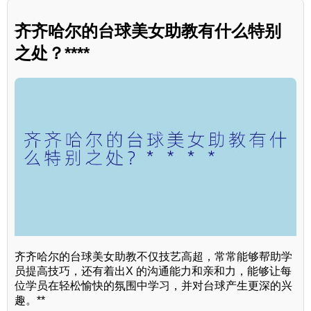
齐齐哈尔的台球美女助教有什么特别
之处？****
齐齐哈尔的台球美女助教不仅技艺高超，常常能够帮助学
员提高技巧，还有着出X 的沟通能力和亲和力，能够让每
位学员在轻松愉快的氛围中学习，并对台球产生更深的兴
趣。**