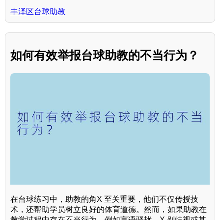
丰泽区台球助教
如何有效举报台球助教的不当行为？
在台球练习中，助教的角X 至关重要，他们不仅传授技
术，还帮助学员树立良好的体育道德。然而，如果助教在
教学过程中存在不当行为，例如言语骚扰、X 别歧视或其