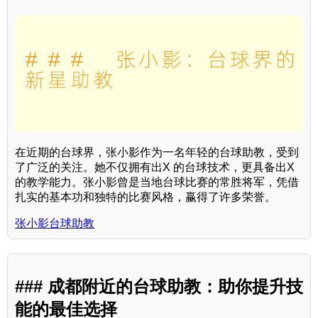
在近期的台球界，张小影作为一名年轻的台球助教，受到
了广泛的关注。她不仅拥有出X 的台球技术，更具备出X
的教学能力。张小影曾是当地台球比赛的常胜将军，凭借
扎实的基本功和独特的比赛风格，赢得了许多荣誉。
张小影台球助教
### 成都附近的台球助教：助你提升技
能的最佳选择