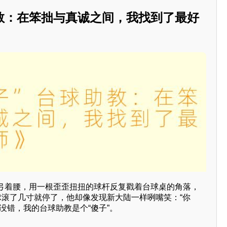
助教：在笨拙与真诚之间，我找到了最好
弓着腰，用一根歪歪扭扭的球杆反复戳着台球桌的角落，
球滚了几寸就停了，他却像发现新大陆一样咧嘴笑：“你
没错，我的台球助教是个“傻子”。