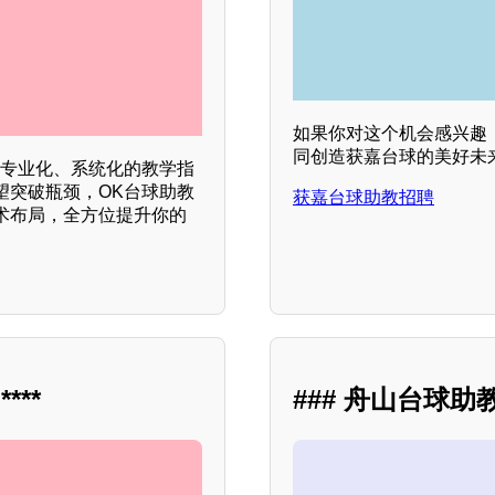
如果你对这个机会感兴趣
同创造获嘉台球的美好未
供专业化、系统化的教学指
望突破瓶颈，OK台球助教
获嘉台球助教招聘
术布局，全方位提升你的
**
### 舟山台球