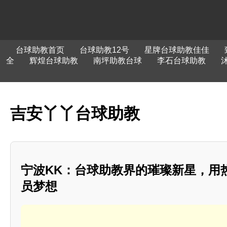
台球助教首页
台球助教12号
星牌台球助教佳佳
全
辉煌台球助教
南坪助教台球
李石台球助教
吉安丫丫台球助教
宁波KK：台球助教界的璀璨新星，用
员梦想