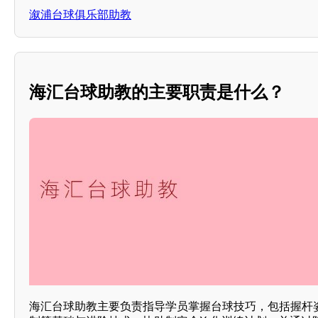
溆浦台球俱乐部助教
海汇台球助教的主要职责是什么？
海汇台球助教主要负责指导学员掌握台球技巧，包括握杆