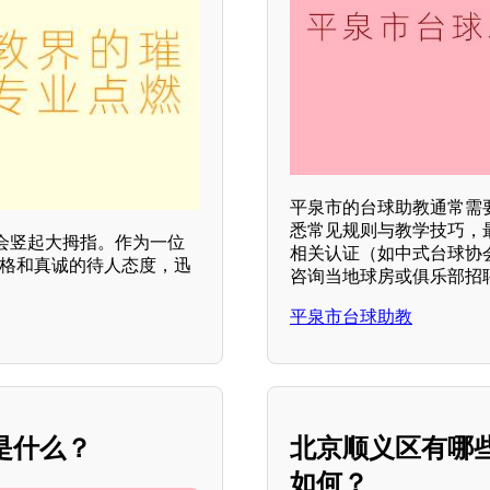
平泉市的台球助教通常需
悉常见规则与教学技巧，
都会竖起大拇指。作为一位
相关认证（如中式台球协
风格和真诚的待人态度，迅
咨询当地球房或俱乐部招
平泉市台球助教
是什么？
北京顺义区有哪
如何？