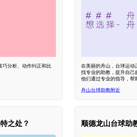
技巧分析、动作纠正和比
在美丽的舟山，台球运动
找专业的助教，提升自己
他们通过专业的指导，帮
舟山台球助教附近
独特之处？
顺德龙山台球助