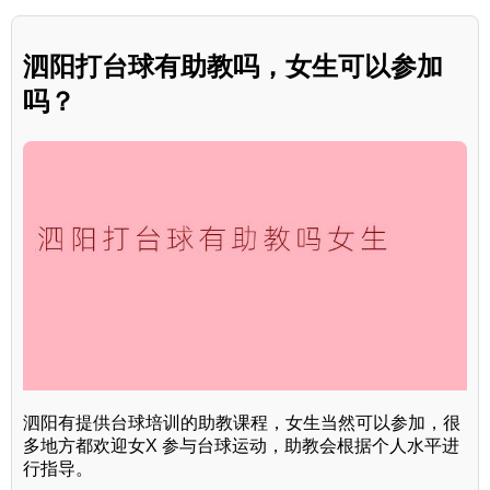
泗阳打台球有助教吗，女生可以参加
吗？
泗阳有提供台球培训的助教课程，女生当然可以参加，很
多地方都欢迎女X 参与台球运动，助教会根据个人水平进
行指导。