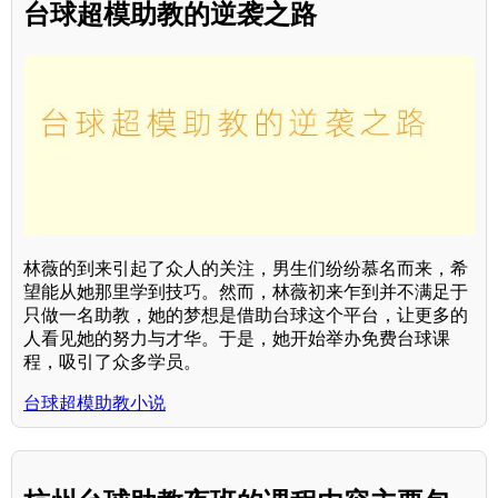
台球超模助教的逆袭之路
林薇的到来引起了众人的关注，男生们纷纷慕名而来，希
望能从她那里学到技巧。然而，林薇初来乍到并不满足于
只做一名助教，她的梦想是借助台球这个平台，让更多的
人看见她的努力与才华。于是，她开始举办免费台球课
程，吸引了众多学员。
台球超模助教小说