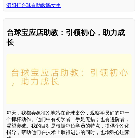
泗阳打台球有助教吗女生
台球宝应店助教：引领初心，助力成
长
每天，我都会象征X 地站在台球桌旁，观察学员们的每一
个挥杆动作。他们中有初学者，手足无措；也有进阶者，
渴望突破。我的目标是根据每位学员的特点，提供个X 化
指导，帮助他们在技术上取得进步的同时，也增强心理素