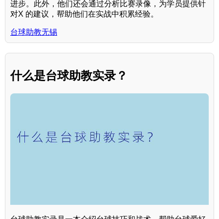
进步。此外，他们还会通过分析比赛录像，为学员提供针
对X 的建议，帮助他们在实战中积累经验。
台球助教无锡
什么是台球助教实录？