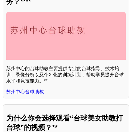
务？****
苏州中心的台球助教主要提供专业的台球指导、技术培
训、录像分析以及个X 化的训练计划，帮助学员提升台球
水平和竞技能力。**
苏州中心台球助教
为什么你会选择观看“台球美女助教打
台球”的视频？**