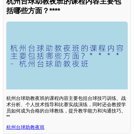
杭州台球助教夜班的课程内容主要包
括哪些方面？****
杭州台球助教夜班的课程内容主要包括台球技巧训练、战
术分析、个人技术指导和比赛实战演练，同时还会教授学
员如何成为合格的台球教练，提升教学能力和沟通技巧。
**
杭州台球助教夜班