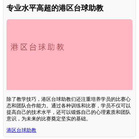
专业水平高超的港区台球助教
除了教学技巧，港区台球助教们还注重培养学员的比赛心
态和团队合作能力。通过各种训练和比赛，学员不仅可以
提高自己的技术水平，还可以锻炼自己的心理素质和团队
意识，为未来的比赛奠定坚实的基础。
港区台球助教