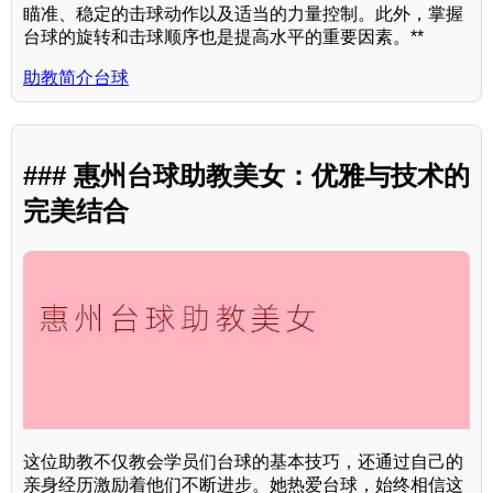
瞄准、稳定的击球动作以及适当的力量控制。此外，掌握
台球的旋转和击球顺序也是提高水平的重要因素。**
助教简介台球
### 惠州台球助教美女：优雅与技术的
完美结合
这位助教不仅教会学员们台球的基本技巧，还通过自己的
亲身经历激励着他们不断进步。她热爱台球，始终相信这