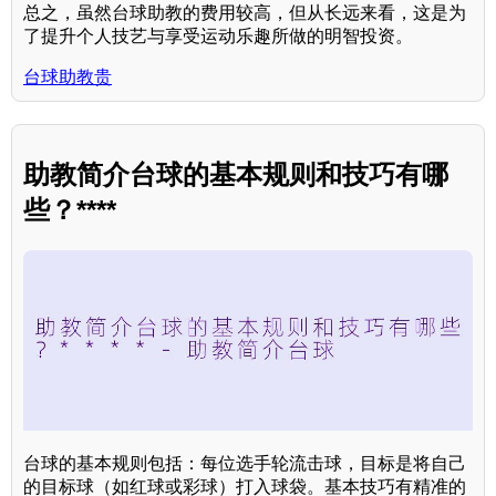
总之，虽然台球助教的费用较高，但从长远来看，这是为
了提升个人技艺与享受运动乐趣所做的明智投资。
台球助教贵
助教简介台球的基本规则和技巧有哪
些？****
台球的基本规则包括：每位选手轮流击球，目标是将自己
的目标球（如红球或彩球）打入球袋。基本技巧有精准的