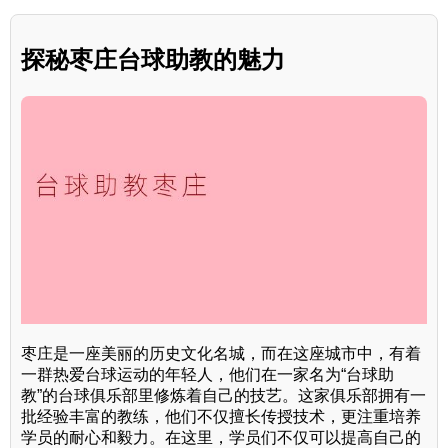
探秘枣庄台球助教的魅力
枣庄是一座美丽的历史文化名城，而在这座城市中，有着
一群热爱台球运动的年轻人，他们在一家名为“台球助
教”的台球俱乐部里修炼着自己的技艺。这家俱乐部拥有一
批经验丰富的教练，他们不仅擅长传授技术，更注重培养
学员的耐心和毅力。在这里，学员们不仅可以提高自己的