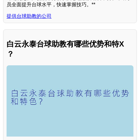
员全面提升台球水平，快速掌握技巧。**
提供台球助教的公司
白云永泰台球助教有哪些优势和特X
？