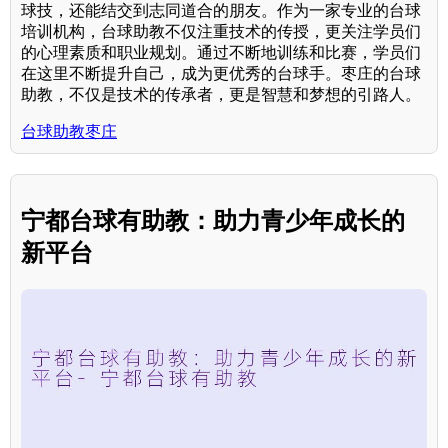
球技，还能结交到志同道合的朋友。作为一家专业的台球
培训机构，台球助教不仅注重技术的传授，更关注学员们
的心理素质和职业规划。通过不断地训练和比赛，学员们
在这里不断提升自己，成为更优秀的台球手。枣庄的台球
助教，不仅是技术的传承者，更是智慧和梦想的引路人。
台球助教枣庄
宁都台球有助教：助力青少年成长的
新平台