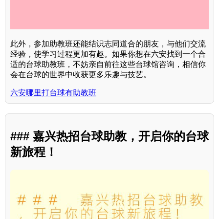
此外，参加助教班还能结识志同道合的朋友，与他们交流
经验，使学习过程更加有趣。如果你想在六安找到一个合
适的台球助教班，不妨亲自前往这些台球馆咨询，相信你
会在台球的世界中收获更多乐趣与技艺。
六安哪里打台球有助教班
### 嘉兴热招台球助教，开启你的台球
新旅程！