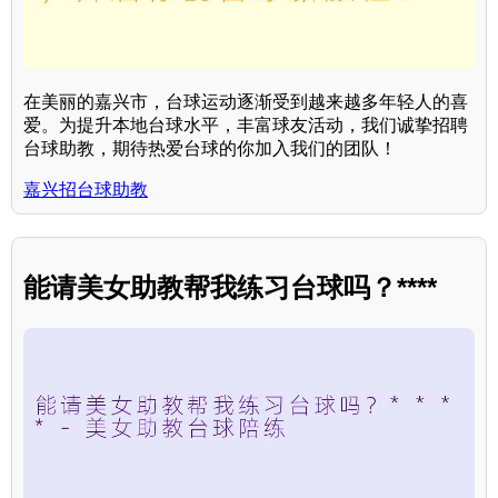
在美丽的嘉兴市，台球运动逐渐受到越来越多年轻人的喜
爱。为提升本地台球水平，丰富球友活动，我们诚挚招聘
台球助教，期待热爱台球的你加入我们的团队！
嘉兴招台球助教
能请美女助教帮我练习台球吗？****