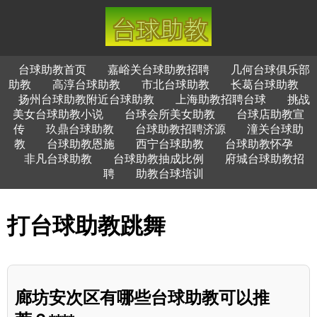
台球助教首页
嘉峪关台球助教招聘
几何台球俱乐部
助教
高淳台球助教
市北台球助教
长葛台球助教
扬州台球助教附近台球助教
上海助教招聘台球
挑战
美女台球助教小说
台球会所美女助教
台球店助教宣
传
玖鼎台球助教
台球助教招聘济源
潼关台球助
教
台球助教恩施
西宁台球助教
台球助教怀孕
非凡台球助教
台球助教抽成比例
府城台球助教招
聘
助教台球培训
打台球助教跳舞
廊坊安次区有哪些台球助教可以推