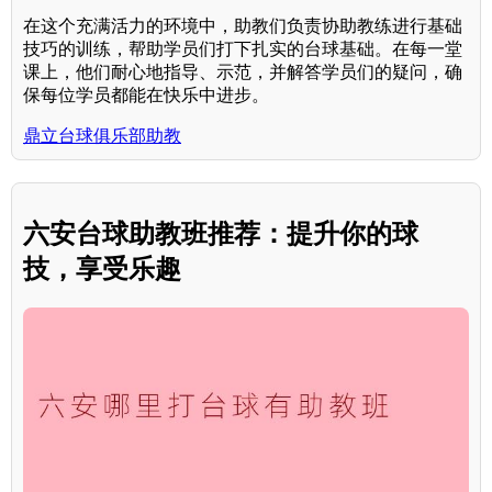
在这个充满活力的环境中，助教们负责协助教练进行基础
技巧的训练，帮助学员们打下扎实的台球基础。在每一堂
课上，他们耐心地指导、示范，并解答学员们的疑问，确
保每位学员都能在快乐中进步。
鼎立台球俱乐部助教
六安台球助教班推荐：提升你的球
技，享受乐趣