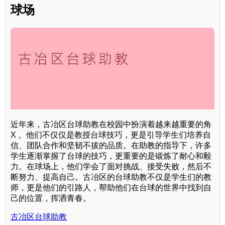
球场
近年来，古冶区台球助教在校园中扮演着越来越重要的角
X 。他们不仅仅是教授台球技巧，更是引导学生们培养自
信、团队合作和坚韧不拔的品质。在助教的指导下，许多
学生逐渐掌握了台球的技巧，更重要的是锻炼了耐心和毅
力。在球场上，他们学会了面对挑战、接受失败，然后不
断努力、提高自己。古冶区的台球助教不仅是学生们的教
师，更是他们的引路人，帮助他们在台球的世界中找到自
己的位置，挥洒青春。
古冶区台球助教