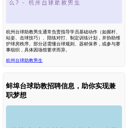
杭州台球助教男生通常负责指导学员基础动作（如握杆、
站姿、击球技巧）、陪练对打、制定训练计划，并协助维
护球房秩序。部分还需懂台球规则、器材保养，或参与赛
事组织，具体因场馆要求而异。
杭州台球助教男生
蚌埠台球助教招聘信息，助你实现兼
职梦想