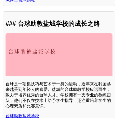
宽厚里台球助教
### 台球助教盐城学校的成长之路
台球是一项集技巧与艺术于一身的运动，近年来在我国越
来越受到年轻人的喜爱。盐城的台球助教学校应运而生，
致力于培养优秀的台球人才。学校拥有一支专业的教练团
队，他们不仅在技术上给予学生指导，还注重培养学生的
心理素质和比赛意识。
台球助教盐城学校