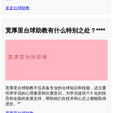
皮皮台球助教
宽厚里台球助教有什么特别之处？****
宽厚里台球助教不仅具备专业的台球知识和技能，还注重
培养学员的心理素质和比赛意识，为学员提供个X 化的指
导和全面的发展支持，帮助他们在技术和心态上都能取得
进步。**