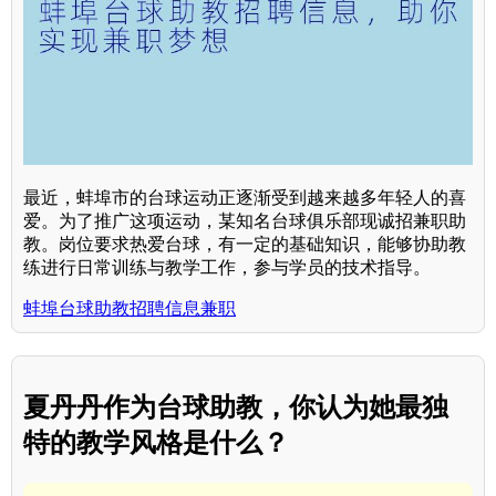
最近，蚌埠市的台球运动正逐渐受到越来越多年轻人的喜
爱。为了推广这项运动，某知名台球俱乐部现诚招兼职助
教。岗位要求热爱台球，有一定的基础知识，能够协助教
练进行日常训练与教学工作，参与学员的技术指导。
蚌埠台球助教招聘信息兼职
夏丹丹作为台球助教，你认为她最独
特的教学风格是什么？