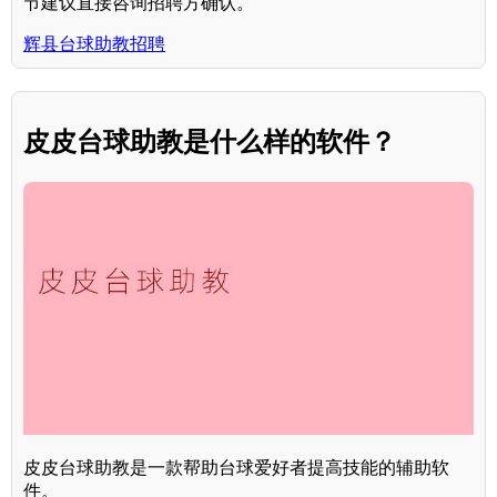
节建议直接咨询招聘方确认。
辉县台球助教招聘
皮皮台球助教是什么样的软件？
皮皮台球助教是一款帮助台球爱好者提高技能的辅助软
件。