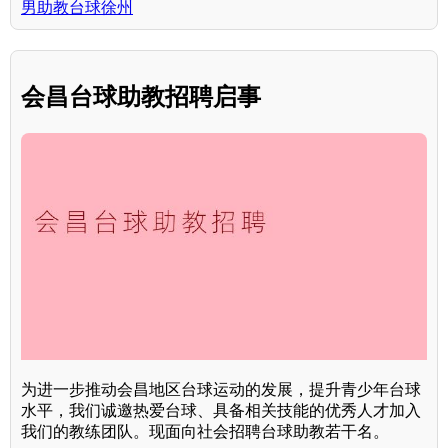
男助教台球徐州
会昌台球助教招聘启事
为进一步推动会昌地区台球运动的发展，提升青少年台球
水平，我们诚邀热爱台球、具备相关技能的优秀人才加入
我们的教练团队。现面向社会招聘台球助教若干名。