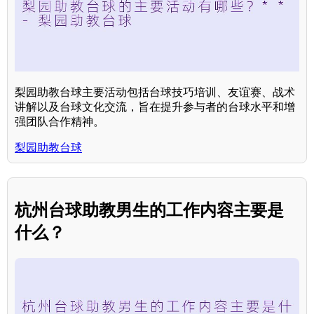
梨园助教台球主要活动包括台球技巧培训、友谊赛、战术
讲解以及台球文化交流，旨在提升参与者的台球水平和增
强团队合作精神。
梨园助教台球
杭州台球助教男生的工作内容主要是
什么？