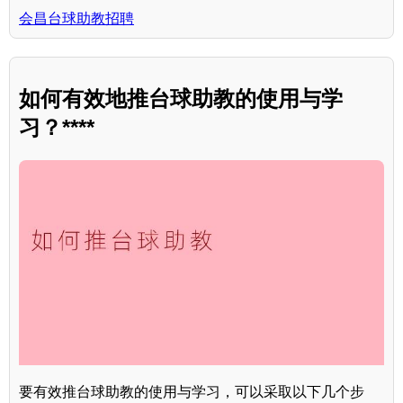
会昌台球助教招聘
如何有效地推台球助教的使用与学
习？****
要有效推台球助教的使用与学习，可以采取以下几个步