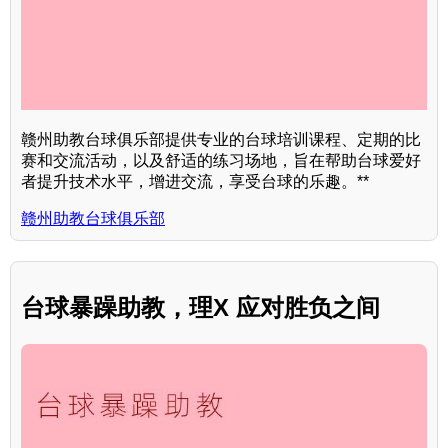
赣州助教台球俱乐部提供专业的台球培训课程、定期的比
赛和交流活动，以及舒适的练习场地，旨在帮助台球爱好
者提升技术水平，增进交流，享受台球的乐趣。**
赣州助教台球俱乐部
台球暴躁助教，理X 应对胜负之间