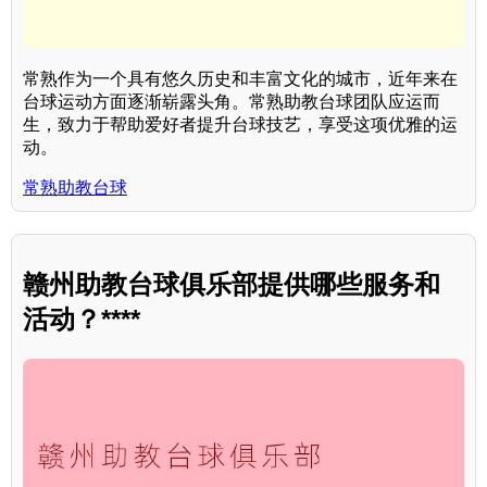
常熟作为一个具有悠久历史和丰富文化的城市，近年来在
台球运动方面逐渐崭露头角。常熟助教台球团队应运而
生，致力于帮助爱好者提升台球技艺，享受这项优雅的运
动。
常熟助教台球
赣州助教台球俱乐部提供哪些服务和
活动？****