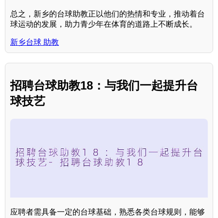
总之，新乡的台球助教正以他们的热情和专业，推动着台
球运动的发展，助力青少年在体育的道路上不断成长。
新乡台球 助教
招聘台球助教18：与我们一起提升台
球技艺
应聘者需具备一定的台球基础，熟悉各类台球规则，能够