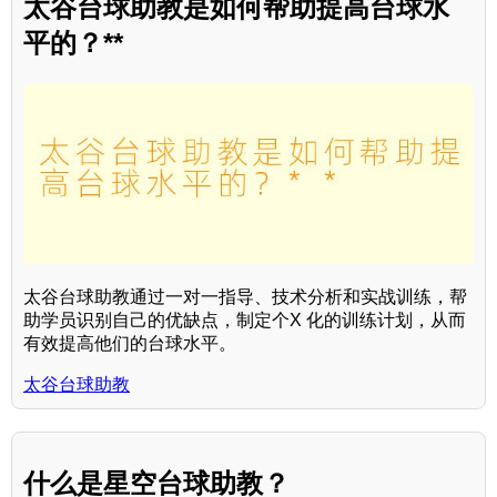
太谷台球助教是如何帮助提高台球水
平的？**
太谷台球助教通过一对一指导、技术分析和实战训练，帮
助学员识别自己的优缺点，制定个X 化的训练计划，从而
有效提高他们的台球水平。
太谷台球助教
什么是星空台球助教？