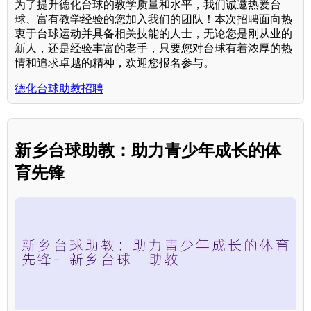
为了提升德化台球的教学质量和水平，我们诚邀热爱台
球、富有教学经验的您加入我们的团队！本次招聘面向热
衷于台球运动并具备相关技能的人士，无论您是刚从业的
新人，还是经验丰富的老手，只要您对台球有着浓厚的热
情和追求卓越的精神，欢迎您报名参与。
德化台球助教招聘
新乡台球助教：助力青少年成长的体
育先锋