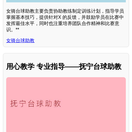
女骑台球助教主要负责协助教练制定训练计划，指导学员
掌握基本技巧，提供针对X 的反馈，并鼓励学员在比赛中
发挥最佳水平，同时也注重培养团队合作精神和比赛意
识。**
女骑台球助教
用心教学 专业指导——抚宁台球助教