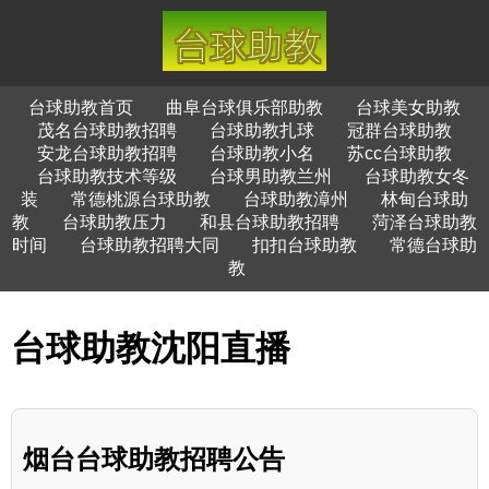
台球助教首页
曲阜台球俱乐部助教
台球美女助教
茂名台球助教招聘
台球助教扎球
冠群台球助教
安龙台球助教招聘
台球助教小名
苏cc台球助教
台球助教技术等级
台球男助教兰州
台球助教女冬
装
常德桃源台球助教
台球助教漳州
林甸台球助
教
台球助教压力
和县台球助教招聘
菏泽台球助教
时间
台球助教招聘大同
扣扣台球助教
常德台球助
教
台球助教沈阳直播
烟台台球助教招聘公告