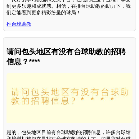
到更多乐趣和成就感。相信，在推台球助教的助力下，我
们定能看到更多精彩纷呈的球局！
推台球助教
请问包头地区有没有台球助教的招聘
信息？****
是的，包头地区目前有台球助教的招聘信息，许多台球馆
和培训机构都在寻找对台球有热情的人才。如果您对台球