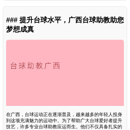
### 提升台球水平，广西台球助教助您
梦想成真
在广西，台球运动正在逐渐普及，越来越多的年轻人投身
到这项充满魅力的运动中。为了帮助广大台球爱好者提升
技艺，许多专业台球助教应运而生。他们不仅具备扎实的