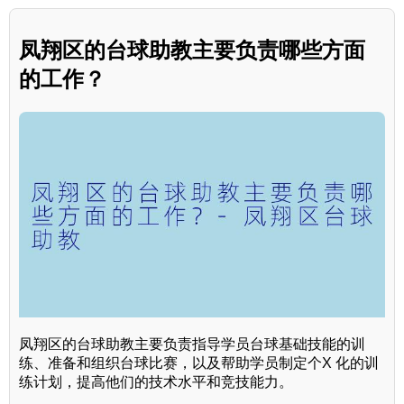
凤翔区的台球助教主要负责哪些方面
的工作？
凤翔区的台球助教主要负责指导学员台球基础技能的训
练、准备和组织台球比赛，以及帮助学员制定个X 化的训
练计划，提高他们的技术水平和竞技能力。