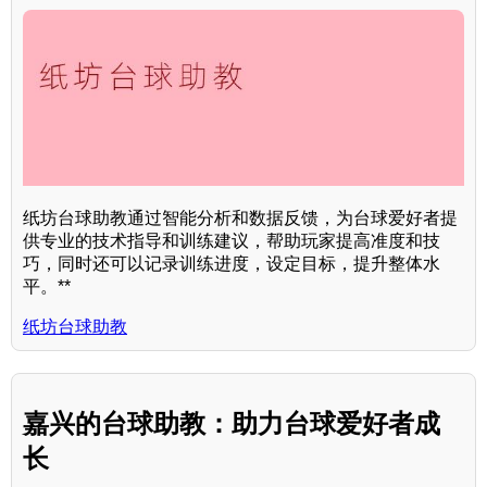
纸坊台球助教通过智能分析和数据反馈，为台球爱好者提
供专业的技术指导和训练建议，帮助玩家提高准度和技
巧，同时还可以记录训练进度，设定目标，提升整体水
平。**
纸坊台球助教
嘉兴的台球助教：助力台球爱好者成
长