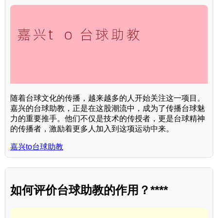
随着台球文化的传播，越来越多的人开始关注这一项目。
嘉兴的台球助教，正是在这股潮流中，成为了传播台球魅
力的重要推手。他们不仅是技术的传授者，更是台球精神
的传播者，激励着更多人加入到这项运动中来。
嘉兴to台球助教
如何评价台球助教的作用？****