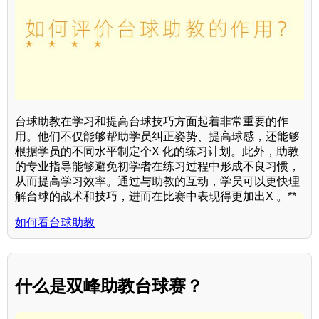
台球助教在学习和提高台球技巧方面起着非常重要的作
用。他们不仅能够帮助学员纠正姿势、提高球感，还能够
根据学员的不同水平制定个X 化的练习计划。此外，助教
的专业指导能够避免初学者在练习过程中形成不良习惯，
从而提高学习效率。通过与助教的互动，学员可以更快理
解台球的战术和技巧，进而在比赛中表现得更加出X 。**
如何看台球助教
什么是双峰助教台球赛？