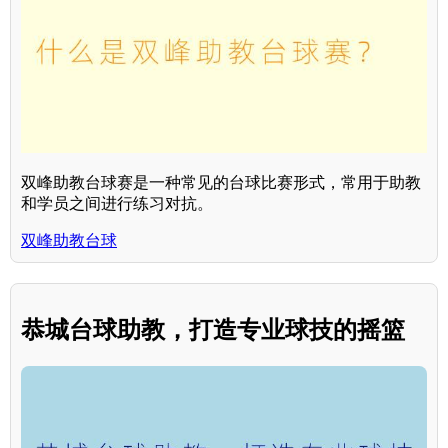
双峰助教台球赛是一种常见的台球比赛形式，常用于助教
和学员之间进行练习对抗。
双峰助教台球
恭城台球助教，打造专业球技的摇篮