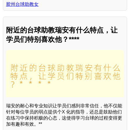
胶州台球助教女
附近的台球助教瑞安有什么特点，让
学员们特别喜欢他？****
瑞安的耐心和专业知识让学员们感到非常信任，他不仅能
针对每位学员的弱点提供个X 化的指导，还总是鼓励他们
在练习中保持积极的心态，这使得学习台球的过程变得更
加有趣和有效。**