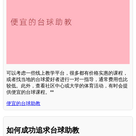
可以考虑一些线上教学平台，很多都有价格实惠的课程，
或者找当地的台球爱好者进行一对一指导，通常费用也比
较低。此外，查看社区中心或大学的体育活动，有时会提
供便宜的台球课程。**
便宜的台球助教
如何成功追求台球助教