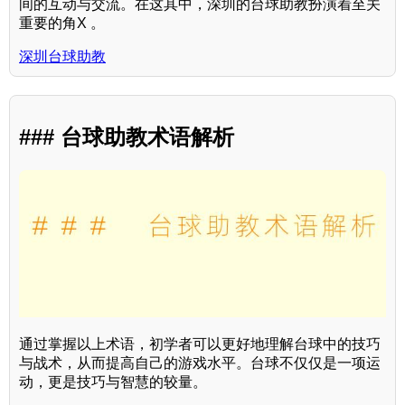
间的互动与交流。在这其中，深圳的台球助教扮演着至关
重要的角X 。
深圳台球助教
### 台球助教术语解析
通过掌握以上术语，初学者可以更好地理解台球中的技巧
与战术，从而提高自己的游戏水平。台球不仅仅是一项运
动，更是技巧与智慧的较量。