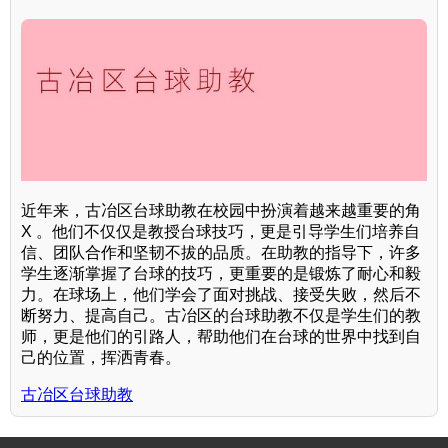
近年来，古冶区台球助教在校园中扮演着越来越重要的角
X 。他们不仅仅是教授台球技巧，更是引导学生们培养自
信、团队合作和坚韧不拔的品质。在助教的指导下，许多
学生逐渐掌握了台球的技巧，更重要的是锻炼了耐心和毅
力。在球场上，他们学会了面对挑战、接受失败，然后不
断努力、提高自己。古冶区的台球助教不仅是学生们的教
师，更是他们的引路人，帮助他们在台球的世界中找到自
己的位置，挥洒青春。
古冶区台球助教