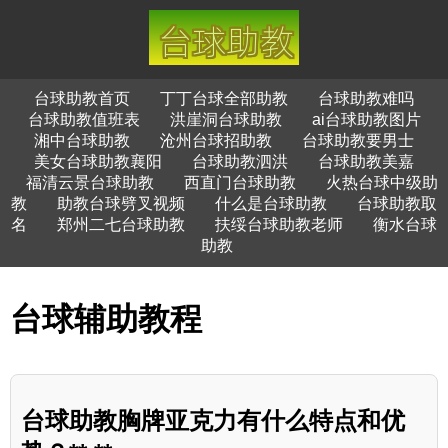
台球助教首页
丁丁台球全部助教
台球助教难吗
台球助教值班表
洪崖洞台球助教
ai台球助教图片
湘中台球助教
沧州台球招助教
台球助教要男士
美女台球助教襄阳
台球助教泗洪
台球助教美嘉
福清云景台球助教
西直门台球助教
火热台球中级助
教
助教台球劈叉视频
什么是台球助教
台球助教取
名
郑州二七台球助教
扶绥台球助教老师
衡水台球
助教
台球辅助教程
台球助教胸牌亚克力有什么特点和优