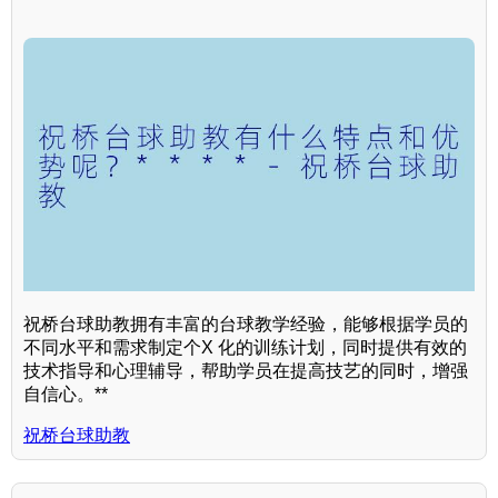
祝桥台球助教拥有丰富的台球教学经验，能够根据学员的
不同水平和需求制定个X 化的训练计划，同时提供有效的
技术指导和心理辅导，帮助学员在提高技艺的同时，增强
自信心。**
祝桥台球助教