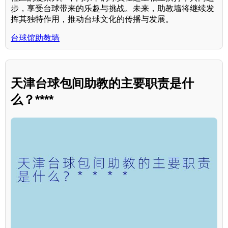
步，享受台球带来的乐趣与挑战。未来，助教墙将继续发
挥其独特作用，推动台球文化的传播与发展。
台球馆助教墙
天津台球包间助教的主要职责是什
么？****