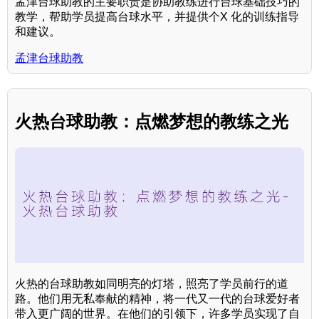
孟津台球助教的主要职责是协助教练进行台球基础技巧的
教学，帮助学员提高台球水平，并提供个X 化的训练指导
和建议。
孟津台球助教
火热台球助教：点燃梦想的教练之光
火热的台球助教如同明亮的灯塔，照亮了学员前行的道
路。他们用无私奉献的精神，将一代又一代的台球爱好者
带入更广阔的世界。在他们的引领下，许多学员实现了自