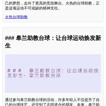
己的梦想，走向了更高的竞技舞台。火热的台球助教，正
是这项运动不可或缺的精神支柱。
火热台球助教
### 皋兰助教台球：让台球运动焕发新
生
通过参与皋兰助教台球的活动，许多年轻人不仅提升了自
己的台球技艺，还交到了志同道合的朋友。未来，皋兰助