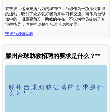
在宁波，这座充满活力的城市中，台球作为一项深受欢迎
的运动，吸引了众多爱好者前来学习和交流。而作为台球
馆中的一项重要角X ，助教的存在，不仅为学员提供了专
业的指导，也在推动整个台球运动的发展。
宁波台球馆助教
滕州台球助教招聘的要求是什么？**