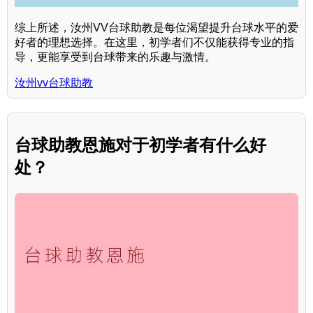
综上所述，汝州VV台球助教是每位渴望提升台球水平的爱
好者的理想选择。在这里，初学者们不仅能获得专业的指
导，更能享受到台球带来的乐趣与激情。
汝州vv台球助教
台球助教恩施对于初学者有什么好
处？