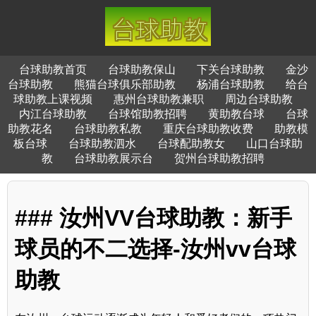
台球助教首页
台球助教保山
下关台球助教
金沙
台球助教
熊猫台球俱乐部助教
杨浦台球助教
给台
球助教上课视频
惠州台球助教兼职
周边台球助教
内江台球助教
台球馆助教招聘
黄助教台球
台球
助教花名
台球助教私教
重庆台球助教收费
助教模
板台球
台球助教泗水
台球配助教女
山口台球助
教
台球助教展示台
贺州台球助教招聘
### 汝州VV台球助教：新手
球员的不二选择-汝州vv台球
助教