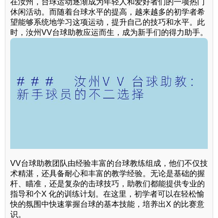
在汝州，台球运动逐渐成为年轻人和爱好者们的一项热门
休闲活动。而随着台球水平的提高，越来越多的初学者希
望能够系统地学习这项运动，提升自己的技巧和水平。此
时，汝州VV台球助教应运而生，成为新手们的得力助手。
VV台球助教团队由经验丰富的台球教练组成，他们不仅技
术精湛，还具备耐心和丰富的教学经验。无论是基础的握
杆、瞄准，还是复杂的击球技巧，助教们都能提供专业的
指导和个X 化的训练计划。在这里，初学者可以在轻松愉
快的氛围中快速掌握台球的基本技能，培养出X 的比赛意
识。