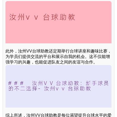
此外，汝州VV台球助教还定期举行台球讲座和趣味比赛，
为学员们提供交流的平台和展示自我的机会。这不仅能增
强学习的兴趣，也能促进队友之间的友谊与合作。
综上所述，汝州VV台球助教是每位渴望提升台球水平的爱