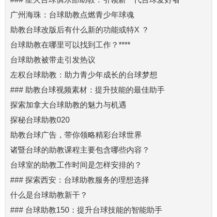
广州海珠：台球助教点燃青少年球魂
助教台球改版后有什么新的功能或特X ？
台球助教在哪里可以找到工作？****
台球助教被带走引发热议
左权台球助教：助力青少年成长的台球梦想
### 助教台球视频素材：提升技能的最佳助手
探索加拿大台球助教的魅力与机遇
探秘台球助教020
助教台球广告，带你领略精彩台球世界
诸暨台球的助教课程主要包含哪些内容？
台球室的助教工作时间是怎样安排的？
### 探索西安：台球助教服务的理想选择
什么是台球助教新干？
### 台球助教150：提升台球技能的智能助手