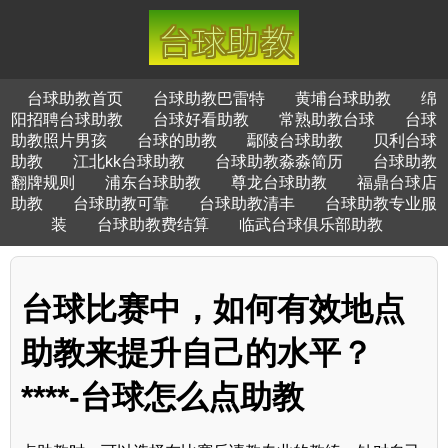
台球助教首页
台球助教巴雷特
黄埔台球助教
绵
阳招聘台球助教
台球好看助教
常熟助教台球
台球
助教照片男孩
台球的助教
鄢陵台球助教
贝利台球
助教
江北kk台球助教
台球助教淼淼简历
台球助教
翻牌规则
浦东台球助教
尊龙台球助教
福鼎台球店
助教
台球助教可靠
台球助教清丰
台球助教专业服
装
台球助教费结算
临武台球俱乐部助教
台球比赛中，如何有效地点
助教来提升自己的水平？
****-台球怎么点助教