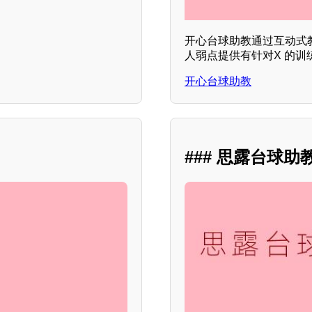
开心台球助教通过互动式
人弱点提供有针对X 的训
开心台球助教
### 思露台球