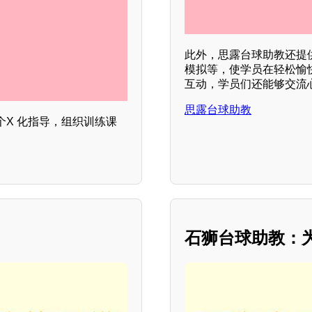
此外，思露台球助教还提
模拟等，使学员在轻松愉
互动，学员们还能够交流
思露台球助教
X 化指导，组织训练课
石狮台球助教：