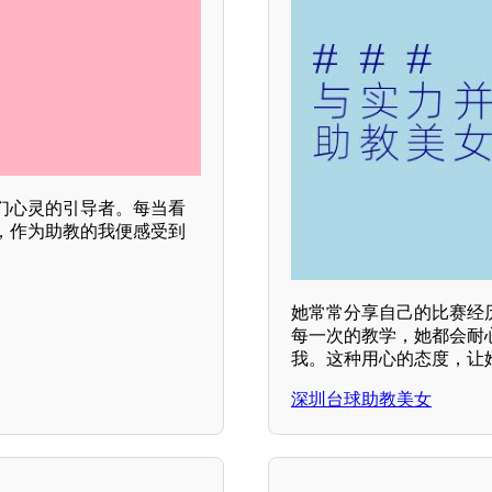
们心灵的引导者。每当看
，作为助教的我便感受到
她常常分享自己的比赛经
每一次的教学，她都会耐
我。这种用心的态度，让
深圳台球助教美女