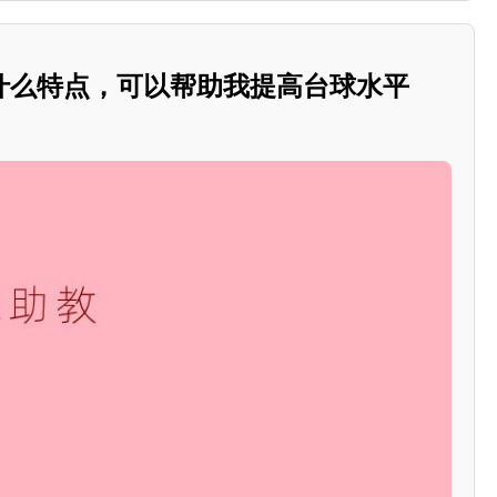
什么特点，可以帮助我提高台球水平