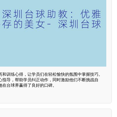
历和训练心得，让学员们在轻松愉快的氛围中掌握技巧。
心指导，帮助学员纠正动作，同时激励他们不断挑战自
她在台球界赢得了良好的口碑。