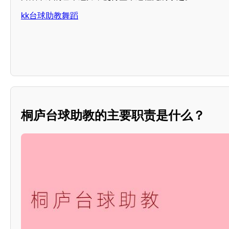
kk台球助教舞蹈
桐庐台球助教的主要职责是什么？