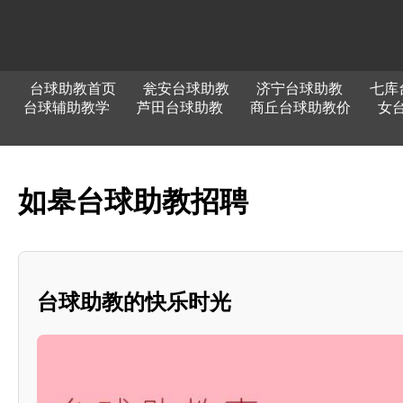
台球助教首页
瓮安台球助教
济宁台球助教
七库
台球辅助教学
芦田台球助教
商丘台球助教价
女
如皋台球助教招聘
台球助教的快乐时光