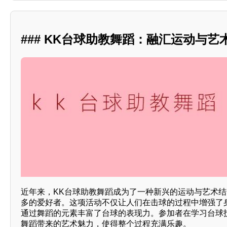
### KK台球助教舞蹈：融汇运动与
近年来，KK台球助教舞蹈成为了一种新兴的运动与艺术
多的爱好者。这项活动不仅让人们在击球的过程中增强了身
通过舞蹈的元素丰富了台球的表现力。参加者在学习台球
舞蹈带来的艺术魅力，使得整个过程充满乐趣。