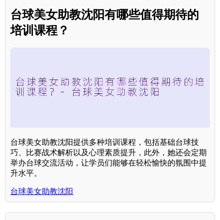
台球美女助教沈阳有哪些值得期待的
培训课程？
台球美女助教沈阳提供多种培训课程，包括基础台球技
巧、比赛战术解析以及心理素质提升，此外，她还会定期
举办台球交流活动，让学员们能够在轻松愉快的氛围中提
升水平。
台球美女助教沈阳