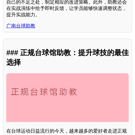
自己的不足之处，制定相应的改进策略。此外，助教还会
在实战演练中给予即时反馈，让学员能够快速调整状态，
提升实战能力。
广南台球助教
### 正规台球馆助教：提升球技的最佳
选择
在台球运动日益流行的今天，越来越多的爱好者走进正规