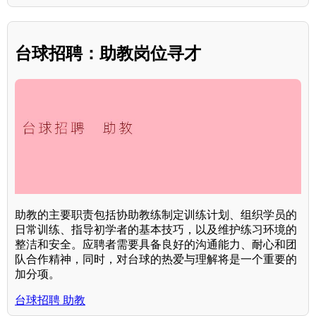
台球招聘：助教岗位寻才
助教的主要职责包括协助教练制定训练计划、组织学员的
日常训练、指导初学者的基本技巧，以及维护练习环境的
整洁和安全。应聘者需要具备良好的沟通能力、耐心和团
队合作精神，同时，对台球的热爱与理解将是一个重要的
加分项。
台球招聘 助教