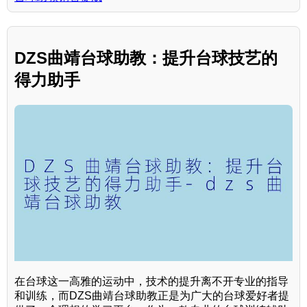
DZS曲靖台球助教：提升台球技艺的
得力助手
在台球这一高雅的运动中，技术的提升离不开专业的指导
和训练，而DZS曲靖台球助教正是为广大的台球爱好者提