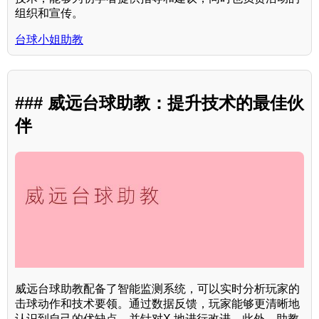
组织和宣传。
台球小姐助教
### 威远台球助教：提升技术的最佳伙
伴
威远台球助教配备了智能监测系统，可以实时分析玩家的
击球动作和技术要领。通过数据反馈，玩家能够更清晰地
认识到自己的优缺点，并针对X 地进行改进。此外，助教