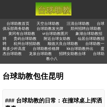
台球助教首页
天空台球助教
汪清台球助教
台球
俱乐部商务助教
台球助教发光牌
郑州招聘台球助教
黄冈有台球助教
vr台球助教图片
象湖台球助教招
聘
贵屿台球助教
附近台球女助教
仙居台球助教招
聘
杭州台球招助教
顺德大良台球助教
台球助教一
般多少杆高度
台球助教价格牌
kk台球助教外出
度
杰台球助教
龙泉台球助教
招聘女助教台球
台球助
教小八
台球助教包住昆明
### 台球助教的日常：在撞球桌上挥洒