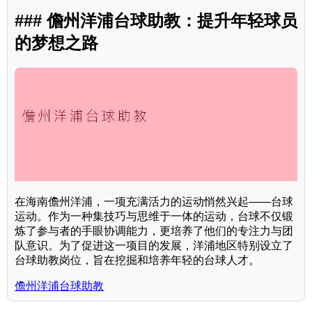
### 儋州洋浦台球助教：提升年轻球员
的梦想之路
在海南儋州洋浦，一项充满活力的运动悄然兴起——台球
运动。作为一种集技巧与思维于一体的运动，台球不仅锻
炼了参与者的手眼协调能力，更培养了他们的专注力与团
队意识。为了促进这一项目的发展，洋浦地区特别设立了
台球助教岗位，旨在挖掘和培养年轻的台球人才。
儋州洋浦台球助教