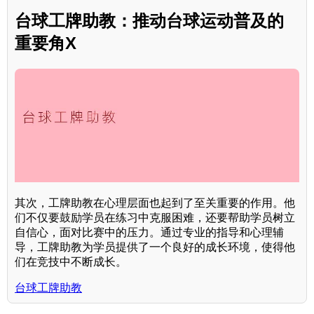
台球工牌助教：推动台球运动普及的
重要角X
其次，工牌助教在心理层面也起到了至关重要的作用。他
们不仅要鼓励学员在练习中克服困难，还要帮助学员树立
自信心，面对比赛中的压力。通过专业的指导和心理辅
导，工牌助教为学员提供了一个良好的成长环境，使得他
们在竞技中不断成长。
台球工牌助教