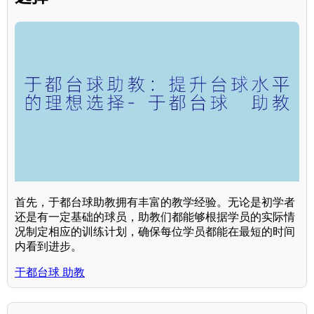
首先，于都台球助教拥有丰富的教学经验。无论是初学者
还是有一定基础的球员，助教们都能够根据学员的实际情
况制定相应的训练计划，确保每位学员都能在最短的时间
内看到进步。
于都台球 助教