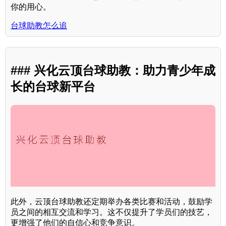
你的用心。
台球助教怎么追
### 兴化云顶台球助教：助力青少年成
长的台球新平台
此外，云顶台球助教还定期举办各类比赛和活动，鼓励学
员之间的相互交流和学习。这不仅提升了学员们的技艺，
更增强了他们的自信心和竞争意识。