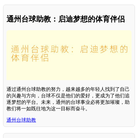
通州台球助教：启迪梦想的体育伴侣
通过通州台球助教的努力，越来越多的年轻人找到了自己
的兴趣与方向，台球不仅是他们的爱好，更成为了他们追
逐梦想的平台。未来，通州的台球事业必将更加璀璨，助
教们将一如既往地为这一目标而奋斗。
通州台球助教