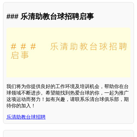
### 乐清助教台球招聘启事
我们将为你提供良好的工作环境及培训机会，帮助你在台
球领域不断进步。希望能找到热爱台球的你，一起为推广
这项运动而努力！如有兴趣，请联系乐清台球俱乐部，期
待你的加入！
乐清助教台球招聘