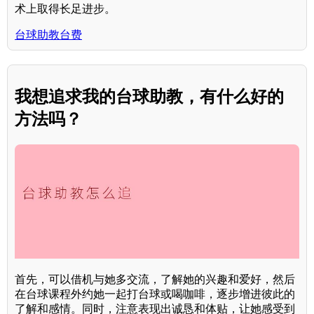
术上取得长足进步。
台球助教台费
我想追求我的台球助教，有什么好的
方法吗？
首先，可以借机与她多交流，了解她的兴趣和爱好，然后
在台球课程外约她一起打台球或喝咖啡，逐步增进彼此的
了解和感情。同时，注意表现出诚恳和体贴，让她感受到