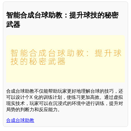
智能合成台球助教：提升球技的秘密
武器
合成台球助教不仅能帮助玩家更好地理解台球的技巧，还
可以设计个X 化的训练计划，使练习更加高效。通过虚拟
现实技术，玩家可以在沉浸式的环境中进行训练，提升对
局势的判断力和反应能力。
合成台球助教