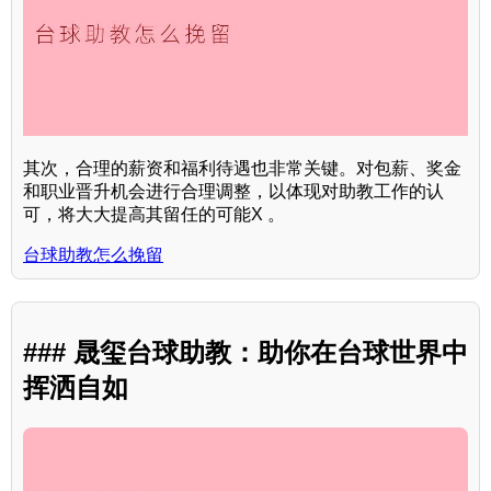
其次，合理的薪资和福利待遇也非常关键。对包薪、奖金
和职业晋升机会进行合理调整，以体现对助教工作的认
可，将大大提高其留任的可能X 。
台球助教怎么挽留
### 晟玺台球助教：助你在台球世界中
挥洒自如