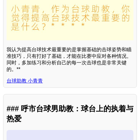
我认为提高台球技术最重要的是掌握基础的击球姿势和瞄
准技巧，只有打好了基础，才能在比赛中应对各种情况。
同时，多加练习和分析自己的每一次击球也是非常关键
的。**
台球助教 小青青
### 呼市台球男助教：球台上的执着与
热爱