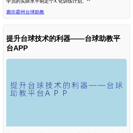
学员的实际水平制定个X 化训练计划。**
廊坊霸州台球助教
提升台球技术的利器——台球助教平
台APP