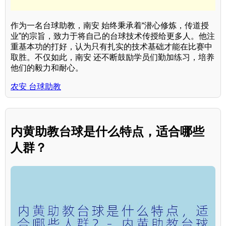
作为一名台球助教，南安 始终秉承着“潜心修炼，传道授
业”的宗旨，致力于将自己的台球技术传授给更多人。他注
重基本功的打好，认为只有扎实的技术基础才能在比赛中
取胜。不仅如此，南安 还不断鼓励学员们勤加练习，培养
他们的毅力和耐心。
农安 台球助教
内黄助教台球是什么特点，适合哪些
人群？