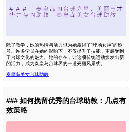
除了教学，她的热情与活力也为她赢得了“球场女神”的称
号。许多学员在她的影响下，不仅提升了技能，更感受到
了台球文化的魅力。她的存在，让这项传统运动焕发出新
的活力，成为秦皇岛台球界的一道亮丽风景线。
秦皇岛美女台球助教
### 如何挽留优秀的台球助教：几点有
效策略