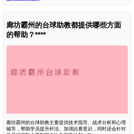
廊坊霸州的台球助教都提供哪些方面
的帮助？****
廊坊霸州的台球助教主要提供技术指导、战术分析和心理
辅导，帮助学员提升杆法、加强比赛意识，同时还会针对