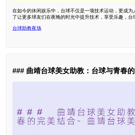
在如今的休闲娱乐中，台球不仅是一项技术运动，更成为
了让更多球友们在夜晚的时光中提升技术，享受乐趣，台
台球助教夜场
### 曲靖台球美女助教：台球与青春