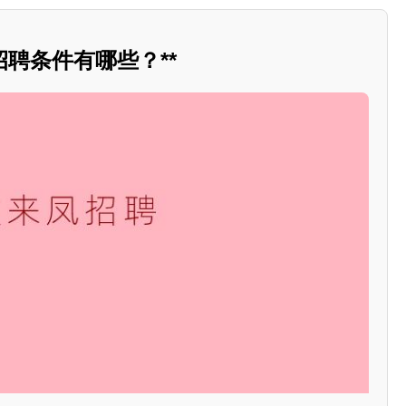
聘条件有哪些？**