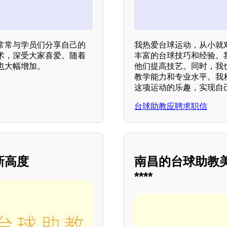
常常与学员们分享自己的
我热爱台球运动，从小就
术，深受大家喜爱。随着
丰富的台球技巧和经验。
也大幅增加。
他们提高技艺。同时，我
教学能力和专业水平。我
这项运动的乐趣，实现自
台球助教应聘求职信
新高度
南昌的台球助教
****