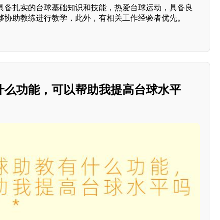
具备扎实的台球基础知识和技能，热爱台球运动，具备良
够协助教练进行教学，此外，有相关工作经验者优先。
什么功能，可以帮助我提高台球水平