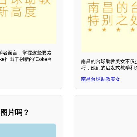
学者而言，掌握这些要素
推出了创新的“Coke台
南昌的台球助教美女不仅
巧，她们的启发式教学和
南昌台球助教美女
的图片吗？