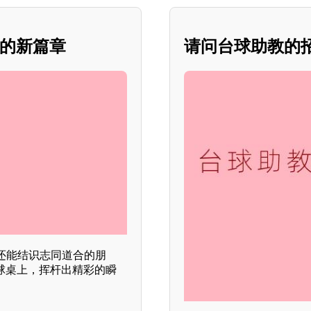
习的新篇章
请问台球助教的招
还能结识志同道合的朋
球桌上，挥杆出精彩的瞬