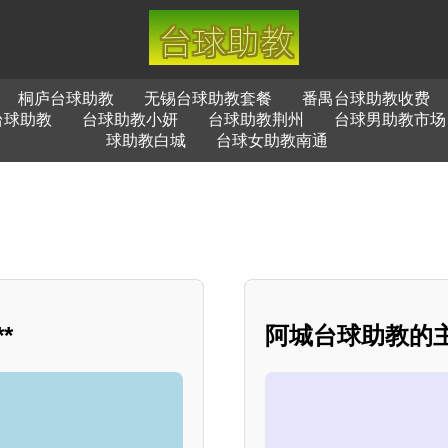
桐庐台球助教
无锡台球助教套餐
番禺台球助教收费
台球助教
台球助教小妍
台球助教荆州
台球男助教市场
球助教白城
台球女助教南通
*
阿城台球助教的