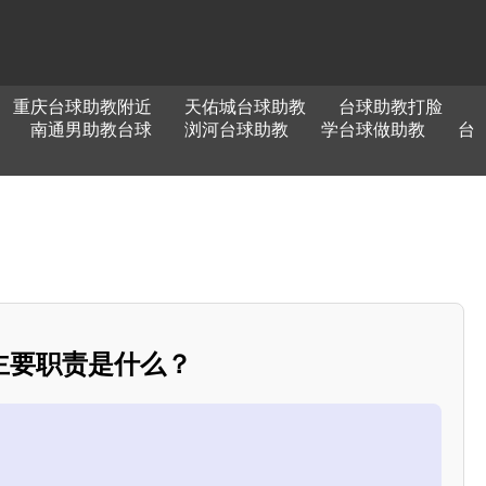
重庆台球助教附近
天佑城台球助教
台球助教打脸
南通男助教台球
浏河台球助教
学台球做助教
台
主要职责是什么？