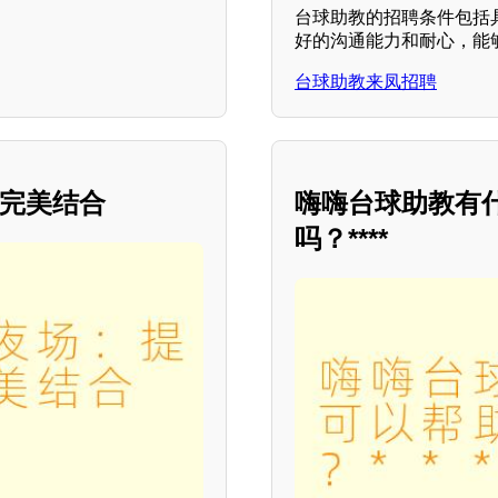
台球助教的招聘条件包括
好的沟通能力和耐心，能
台球助教来凤招聘
的完美结合
嗨嗨台球助教有
吗？****