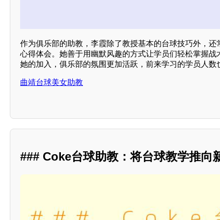
作为俱乐部的助教，李霞除了教授基本的台球技巧外，还
心得体会。她善于用幽默风趣的方式让学员们轻松掌握战
她的加入，俱乐部的氛围更加活跃，前来学习的学员人数
曲靖台球美女助教
### Coke台球助教：将台球教学推向