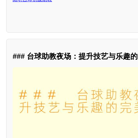
### 台球助教夜场：提升技艺与乐趣