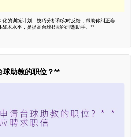
X 化的训练计划、技巧分析和实时反馈，帮助你纠正姿
体战术水平，是提高台球技能的理想助手。**
球助教的职位？**