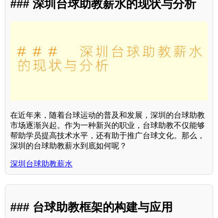
### 深圳台球助教薪水的现状与分析
在近年来，随着台球运动的普及和发展，深圳的台球助教
市场逐渐兴起。作为一种新兴的职业，台球助教不仅能够
帮助学员提高技术水平，还有助于推广台球文化。那么，
深圳的台球助教薪水到底如何呢？
深圳台球助教薪水
### 台球助教框架的构建与应用