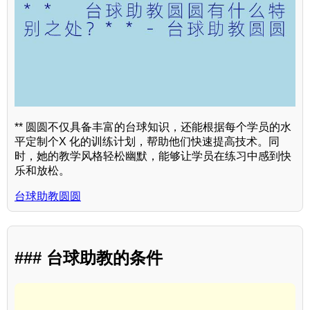
** 圆圆不仅具备丰富的台球知识，还能根据每个学员的水
平定制个X 化的训练计划，帮助他们快速提高技术。同
时，她的教学风格轻松幽默，能够让学员在练习中感到快
乐和放松。
台球助教圆圆
### 台球助教的条件