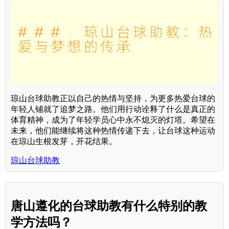
琼山台球助教正以自己的热情与坚持，为更多热爱台球的
年轻人铺就了追梦之路。他们用行动诠释了什么是真正的
体育精神，成为了年轻学员心中永不熄灭的灯塔。希望在
未来，他们能继续将这种热情传递下去，让台球这种运动
在琼山生根发芽，开花结果。
琼山台球助教
唐山遵化的台球助教有什么特别的教
学方法吗？