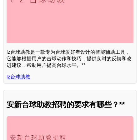
lz台球助教是一款专为台球爱好者设计的智能辅助工具，
它能够根据用户的击球动作和技巧，提供实时的反馈和改
进建议，帮助用户提高台球水平。**
lz台球助教
安新台球助教招聘的要求有哪些？**