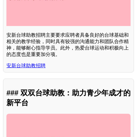
安新台球助教招聘主要要求应聘者具备良好的台球基础和
相关的教学经验，同时具有较强的沟通能力和团队合作精
神，能够耐心指导学员。此外，热爱台球运动和积极向上
的态度也是重要加分项。
安新台球助教招聘
### 双双台球助教：助力青少年成才的
新平台