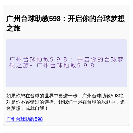
广州台球助教598：开启你的台球梦想
之旅
如果你想在台球的世界中更进一步，广州台球助教598绝
对是你不容错过的选择。让我们一起在台球的乐趣中，追
逐梦想，成就自我！
广州台球助教598