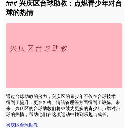
### 兴庆区台球助教：点燃青少年对台
球的热情
通过台球助教的努力，兴庆区的青少年不仅在台球技术上
得到了提升，更在X 格、情绪管理等方面得到了锻炼。未
来，兴庆区的台球助教们将继续为更多的青少年点燃对台
球的热情，帮助他们在这项运动中找到乐趣与成长。
兴庆区台球助教