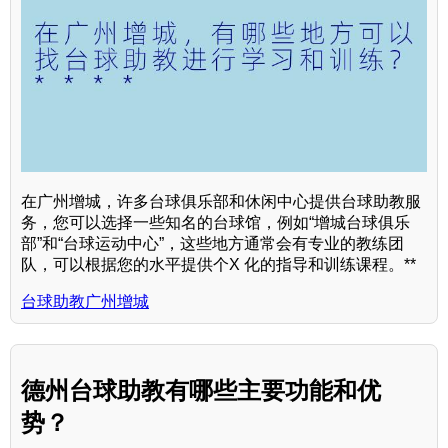
在广州增城，许多台球俱乐部和休闲中心提供台球助教服
务，您可以选择一些知名的台球馆，例如“增城台球俱乐
部”和“台球运动中心”，这些地方通常会有专业的教练团
队，可以根据您的水平提供个X 化的指导和训练课程。**
台球助教广州增城
德州台球助教有哪些主要功能和优
势？