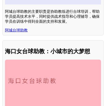
阿城台球助教的主要职责是协助教练进行台球培训，帮助
学员提高技术水平，同时提供战术指导和心理辅导，确保
学员在训练中得到全面的支持和发展。
阿城台球助教
海口女台球助教：小城市的大梦想