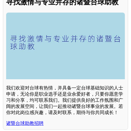
寻找激情与专业并存的诸暨台球助教
我们欢迎对台球有热情，并具备一定台球基础知识的人士
申请，无论你是职业选手还是业余爱好者，只要你愿意学
习和分享，均可联系我们。我们提供良好的工作氛围和广
阔的发展空间，让我们一起推动诸暨台球事业的发展。若
你对此岗位感兴趣，请及时联系，期待与你共同成长！
诸暨台球助教招聘