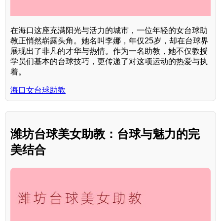
在海口这座充满阳光与活力的城市，一位年轻的女台球助
教正悄然崭露头角。她名叫李娜，年仅25岁，却在台球界
展现出了非凡的才华与热情。作为一名助教，她不仅教授
学员们基本的台球技巧，更传递了对这项运动的热爱与执
着。
海口女台球助教
潍坊台球美女助教：台球与魅力的完
美结合