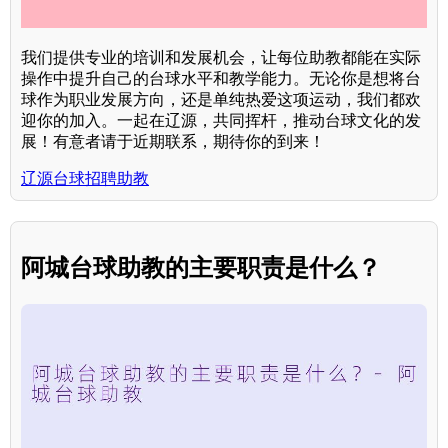
我们提供专业的培训和发展机会，让每位助教都能在实际
操作中提升自己的台球水平和教学能力。无论你是想将台
球作为职业发展方向，还是单纯热爱这项运动，我们都欢
迎你的加入。一起在辽源，共同挥杆，推动台球文化的发
展！有意者请于近期联系，期待你的到来！
辽源台球招聘助教
阿城台球助教的主要职责是什么？