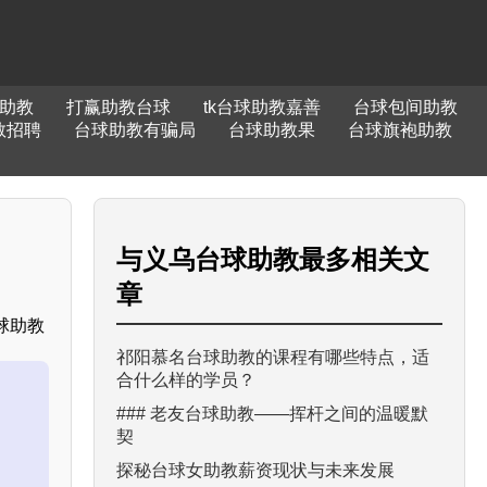
助教
打赢助教台球
tk台球助教嘉善
台球包间助教
教招聘
台球助教有骗局
台球助教果
台球旗袍助教
与
义乌台球助教最多
相关文
章
球助教
祁阳慕名台球助教的课程有哪些特点，适
合什么样的学员？
### 老友台球助教——挥杆之间的温暖默
契
探秘台球女助教薪资现状与未来发展