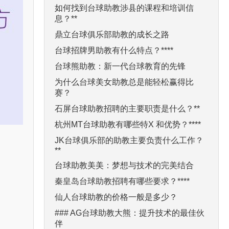
如何找到台球助教涉县的课程和培训信
息？**
鼎立台球俱乐部助教的成长之路
台球招牌男助教有什么特点？****
台球熊助教：新一代台球教育的先锋
为什么台球美女助教总是能轻松赢得比
赛？
石屏台球助教招聘的主要职责是什么？**
杭州MT台球助教有哪些特X 和优势？****
JK台球俱乐部的助教主要负责什么工作？
**
台球助教美美：梦想与技术的完美结合
秦皇岛台球助教招聘有哪些要求？****
仙人台球助教的价格一般是多少？
### AG台球助教大熊：提升技术的最佳伙
伴