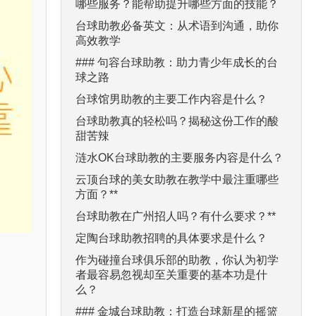
哪些服务？能帮助提升哪些方面的技能？
台球助教必备英文：从术语到沟通，助你
高效教学
### 句容台球助教：助力青少年成长的台
球之路
台球馆男助教的主要工作内容是什么？
台球助教真的轻松吗？揭秘这份工作的酸
甜苦辣
涟水OK台球助教的主要服务内容是什么？
云顶台球的美女助教在教学中最注重哪些
方面？**
台球助教在广州招人吗？有什么要求？**
定陶台球助教招聘的具体要求是什么？
作为碰撞台球俱乐部的助教，你认为初学
者最容易忽视却至关重要的基本功是什
么？
### 金城台球助教：打造台球新星的摇篮