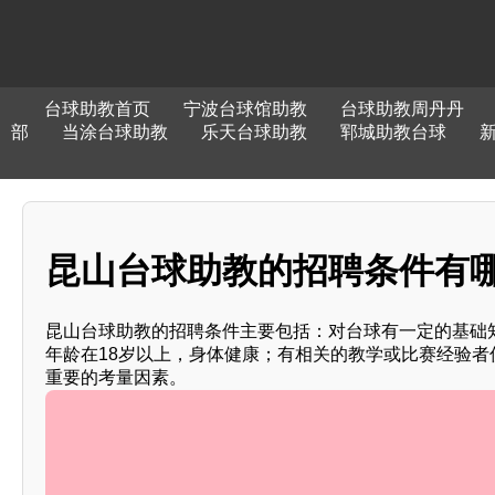
台球助教首页
宁波台球馆助教
台球助教周丹丹
部
当涂台球助教
乐天台球助教
郓城助教台球
昆山台球助教的招聘条件有哪
昆山台球助教的招聘条件主要包括：对台球有一定的基础
年龄在18岁以上，身体健康；有相关的教学或比赛经验
重要的考量因素。