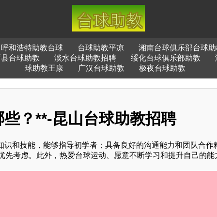
呼和浩特助教台球
台球助教平凉
湘南台球俱乐部台球助
新县台球助教
淡水台球助教招聘
绥化台球俱乐部助教
球助教王康
广汉台球助教
极夜台球助教
些？**-昆山台球助教招聘
知识和技能，能够指导初学者；具备良好的沟通能力和团队合作
者优先考虑。此外，热爱台球运动、愿意不断学习和提升自己的能