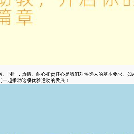
解。同时，热情、耐心和责任心是我们对候选人的基本要求。如
们一起推动这项优雅运动的发展！