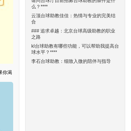
请问台球厅目前招募台球助教的条件是什
么？****
云顶台球助教佳佳：热情与专业的完美结
合
### 追求卓越：北京台球高级助教的职业
之路
kl台球助教有哪些功能，可以帮助我提高台
球水平？****
李石台球助教：细致入微的陪伴与指导
果你渴