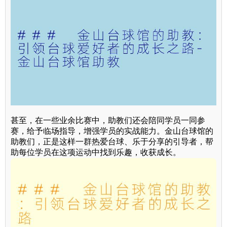
甚至，在一些业余比赛中，助教们还会陪同学员一同参
赛，给予临场指导，增强学员的实战能力。金山台球馆的
助教们，正是这样一群热爱台球、乐于分享的引导者，帮
助每位学员在这项运动中找到乐趣，收获成长。