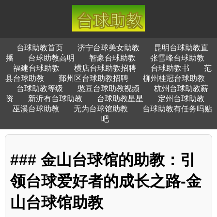
台球助教首页
济宁台球美女助教
昆明台球助教直
播
台球助教高明
智豪台球助教
张雪峰台球助教
福建台球助教
横店台球助教招聘
台球助教书
范
县台球助教
鄞州区台球助教招聘
柳州桂冠台球助教
台球助教等级
憨豆台球助教视频
杭州台球助教薪
资
新沂有台球助教
台球助教星星
定州台球助教
巫溪台球助教
无为台球馆助教
台球助教有任务吗贴
吧
### 金山台球馆的助教：引
领台球爱好者的成长之路-金
山台球馆助教