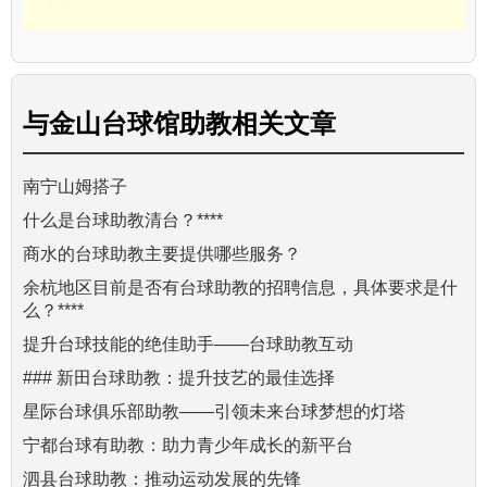
与
金山台球馆助教
相关文章
南宁山姆搭子
什么是台球助教清台？****
商水的台球助教主要提供哪些服务？
余杭地区目前是否有台球助教的招聘信息，具体要求是什
么？****
提升台球技能的绝佳助手——台球助教互动
### 新田台球助教：提升技艺的最佳选择
星际台球俱乐部助教——引领未来台球梦想的灯塔
宁都台球有助教：助力青少年成长的新平台
泗县台球助教：推动运动发展的先锋