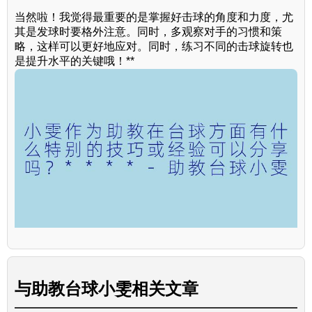
当然啦！我觉得最重要的是掌握好击球的角度和力度，尤
其是发球时要格外注意。同时，多观察对手的习惯和策
略，这样可以更好地应对。同时，练习不同的击球旋转也
是提升水平的关键哦！**
与
助教台球小雯
相关文章