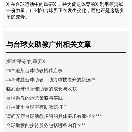
X 在台球运动中的重要X ，并为促进体育的X 别平等贡献
一份力量。广州的台球界正在发生变化，而她正是这场变
革的先锋。
与
台球女助教广州
相关文章
探讨“平等”的重要X
### 蓬莱台球助教招聘启事
### 球胜台球助教：助力球技提升的新选择
临武台球俱乐部助教的成长与收获
台球助教的运营策略与实践
桂林哪个台球室有助教陪打？
请问安康台球助教招聘的具体要求有哪些？****
台球助教的接待服务包括哪些内容？**