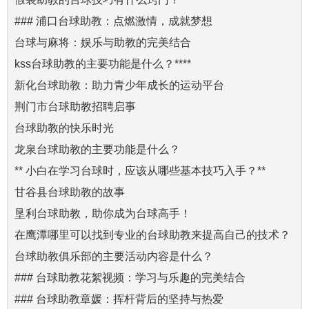
### 浦口台球助教：点燃激情，成就梦想
台球与麻将：娱乐与助教的完美结合
kss台球助教的主要功能是什么？****
新化台球助教：助力青少年成长的运动平台
荆门市台球助教招聘启事
台球助教的快乐时光
龙泉台球助教的主要功能是什么？
** 小白在学习台球时，应该从哪些基本技巧入手？**
甘谷县台球助教的故事
垦利台球助教，助你成为台球高手！
在鹰潭哪里可以找到专业的台球助教来提高自己的技术？
台球助教俱乐部的主要活动内容是什么？
### 台球助教花絮视频：学习与乐趣的完美结合
### 台球助教章媛：挥杆背后的坚持与热爱