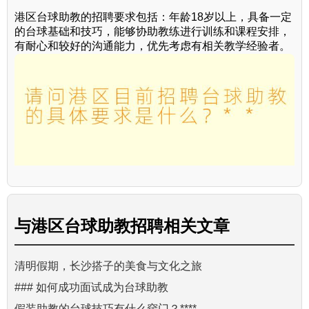
港区台球助教的招聘要求包括：年龄18岁以上，具备一定
的台球基础和技巧，能够协助教练进行训练和课程安排，
有耐心和较好的沟通能力，优先考虑有相关教学经验者。
与
港区台球助教招聘
相关文章
清明假期，长沙搭子的美食与文化之旅
### 如何成功面试成为台球助教
假装助教的台球技巧有什么窍门？****