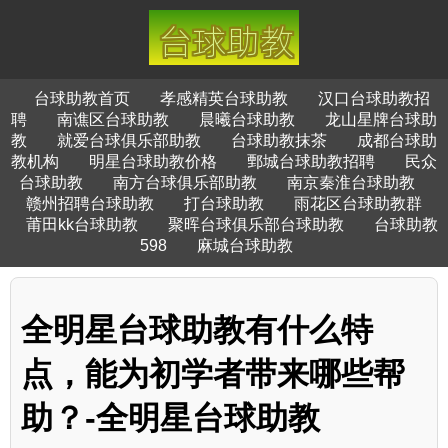
台球助教首页
孝感精英台球助教
汉口台球助教招
聘
南谯区台球助教
晨曦台球助教
龙山星牌台球助
教
就爱台球俱乐部助教
台球助教抹茶
成都台球助
教机构
明星台球助教价格
鄄城台球助教招聘
民众
台球助教
南方台球俱乐部助教
南京秦淮台球助教
赣州招聘台球助教
打台球助教
雨花区台球助教群
莆田kk台球助教
聚晖台球俱乐部台球助教
台球助教
598
麻城台球助教
全明星台球助教有什么特
点，能为初学者带来哪些帮
助？-全明星台球助教