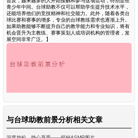
普及，越来越多的人开始接触和参与这项运动，特别是在
青少年中间。台球助教不仅可以帮助学生提升技术水平，
还能培养他们的竞技精神和社交能力。此外，随着各类台
球比赛和赛事的增多，专业的台球教练需求也逐渐上升。
如果助教能够不断提升自己的教学能力和专业知识，将有
机会晋升为主教练、赛事策划人或培训机构的管理者，发
展空间非常广泛。】
与
台球助教前景分析
相关文章
深度放松，静心享受——探秘ASMR图片