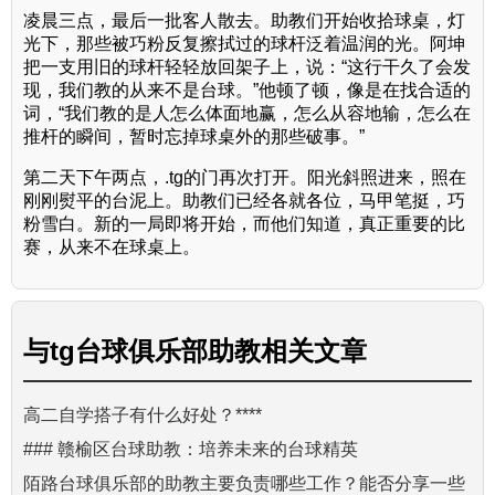
凌晨三点，最后一批客人散去。助教们开始收拾球桌，灯
光下，那些被巧粉反复擦拭过的球杆泛着温润的光。阿坤
把一支用旧的球杆轻轻放回架子上，说：“这行干久了会发
现，我们教的从来不是台球。”他顿了顿，像是在找合适的
词，“我们教的是人怎么体面地赢，怎么从容地输，怎么在
推杆的瞬间，暂时忘掉球桌外的那些破事。”
第二天下午两点，.tg的门再次打开。阳光斜照进来，照在
刚刚熨平的台泥上。助教们已经各就各位，马甲笔挺，巧
粉雪白。新的一局即将开始，而他们知道，真正重要的比
赛，从来不在球桌上。
与
tg台球俱乐部助教
相关文章
高二自学搭子有什么好处？****
### 赣榆区台球助教：培养未来的台球精英
陌路台球俱乐部的助教主要负责哪些工作？能否分享一些