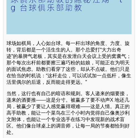
球场如棋局，人心如台球。每一杆出球的角度、力度、旋
转，背后都是一个活生生的人。那个总爱打“大力出奇
迹”的暴脾气老板，其实是在发泄白天会议上受的窝囊气；
那个每次出杆前都要擦三遍巧粉的姑娘，可能正在为明天
的面试焦虑。助教们看穿了这些，却从不点破。他们只是
在恰当的时机说：“这杆走位，可以试试加一点低杆，像生
活里偶尔的后退，反而能走得更远。”
当然，这行也有自己的暗语和规则。客人递来的烟要接，
递来的酒要推——这是分寸。被赢多了要不动声X 地还几
局，被赢少了要让人感觉赢得艰难——这是人情。真正的
高手助教，能让一个菜鸟在三个小时内觉得自己像奥沙利
文附体，也能让一个专业选手在练习中发现新的战术盲
区。他们像台球桌上的调音师，让每一局的节奏都恰到好
处。