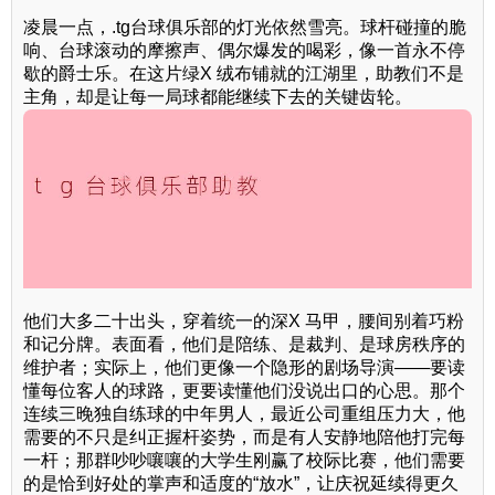
凌晨一点，.tg台球俱乐部的灯光依然雪亮。球杆碰撞的脆
响、台球滚动的摩擦声、偶尔爆发的喝彩，像一首永不停
歇的爵士乐。在这片绿X 绒布铺就的江湖里，助教们不是
主角，却是让每一局球都能继续下去的关键齿轮。
他们大多二十出头，穿着统一的深X 马甲，腰间别着巧粉
和记分牌。表面看，他们是陪练、是裁判、是球房秩序的
维护者；实际上，他们更像一个隐形的剧场导演——要读
懂每位客人的球路，更要读懂他们没说出口的心思。那个
连续三晚独自练球的中年男人，最近公司重组压力大，他
需要的不只是纠正握杆姿势，而是有人安静地陪他打完每
一杆；那群吵吵嚷嚷的大学生刚赢了校际比赛，他们需要
的是恰到好处的掌声和适度的“放水”，让庆祝延续得更久