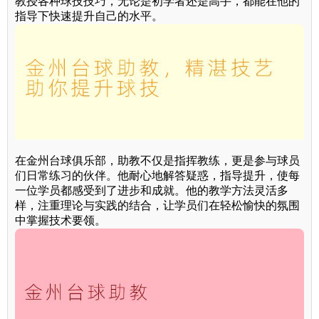
教授各种球技技巧，无论是初学者还是高手，都能在他的
指导下快速提升自己的水平。
在金州台球俱乐部，助教不仅是指挥教练，更是参与球员
们日常练习的伙伴。他耐心地解答疑惑，指导提升，使每
一位学员都感受到了进步和成就。他的教学方法灵活多
样，注重理论与实践的结合，让学员们在轻松愉快的氛围
中掌握技术要领。