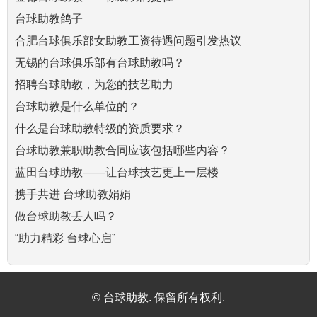
台球助教鸽子
合肥台球俱乐部女助教工资待遇问题引发热议
无锡的台球俱乐部有台球助教吗？
招聘台球助教，为您的技艺助力
台球助教是什么单位的？
什么是台球助教特级的资质要求？
台球助教兼职助教合同应该包括哪些内容？
蓝田台球助教——让台球技艺更上一层楼
携手共进 台球助教娟娟
做台球助教丢人吗？
“助力精彩 台球心启”
© 台球助教. 保留所有权利.