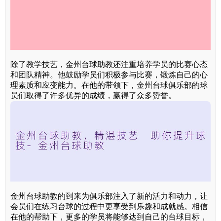
除了教学技艺，金州台球助教还注重培养学员的比赛心态
和团队精神。他鼓励学员们积极参与比赛，锻炼自己的心
理素质和应变能力。在他的带领下，金州台球俱乐部的球
员们取得了许多优异的成绩，赢得了众多赞誉。
金州台球助教的到来为俱乐部注入了新的活力和动力，让
会员们在练习台球的过程中更享受到乐趣和成就感。相信
在他的帮助下，更多的学员将能够达到自己的台球目标，