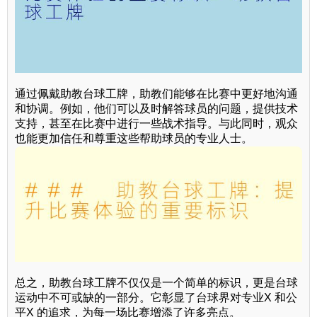
通过佩戴助教台球工牌，助教们能够在比赛中更好地沟通
和协调。例如，他们可以及时解答球员的问题，提供技术
支持，甚至在比赛中进行一些战术指导。与此同时，观众
也能更加信任和尊重这些帮助球员的专业人士。
总之，助教台球工牌不仅仅是一个简单的标识，更是台球
运动中不可或缺的一部分。它彰显了台球界对专业X 和公
平X 的追求，为每一场比赛增添了许多亮点。