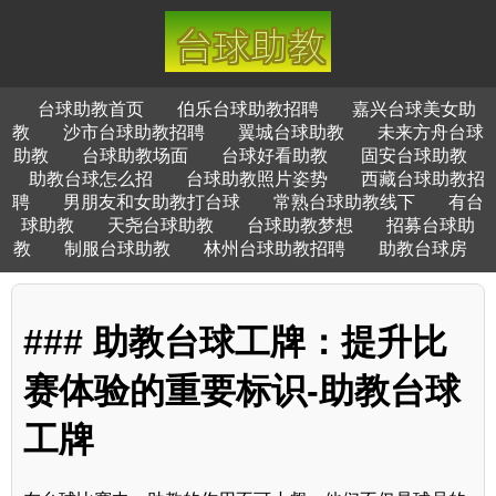
台球助教首页
伯乐台球助教招聘
嘉兴台球美女助
教
沙市台球助教招聘
翼城台球助教
未来方舟台球
助教
台球助教场面
台球好看助教
固安台球助教
助教台球怎么招
台球助教照片姿势
西藏台球助教招
聘
男朋友和女助教打台球
常熟台球助教线下
有台
球助教
天尧台球助教
台球助教梦想
招募台球助
教
制服台球助教
林州台球助教招聘
助教台球房
### 助教台球工牌：提升比
赛体验的重要标识-助教台球
工牌