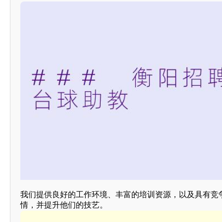
我们提供良好的工作环境、丰富的培训资源，以及具有竞
情，并提升他们的技艺。