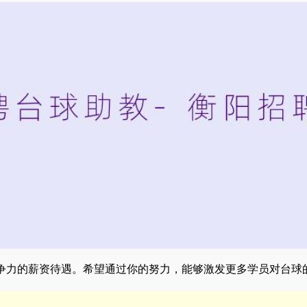
争力的薪资待遇。希望通过你的努力，能够激发更多学员对台球