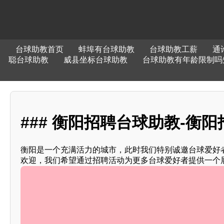
台球助教首页
蚌埠有台球助教
台球助教工薪
通
聪台球助教
威县坐标台球助教
台球助教有年龄限制吗
### 衡阳招聘台球助教-衡
衡阳是一个充满活力的城市，此时我们特别诚邀台球爱好
欢迎，我们希望通过招聘活动为更多台球爱好者提供一个