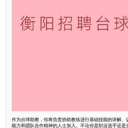
作为台球助教，你将负责协助教练进行基础技能的讲解、
能力和团队合作精神的人士加入。不论你是职业选手还是