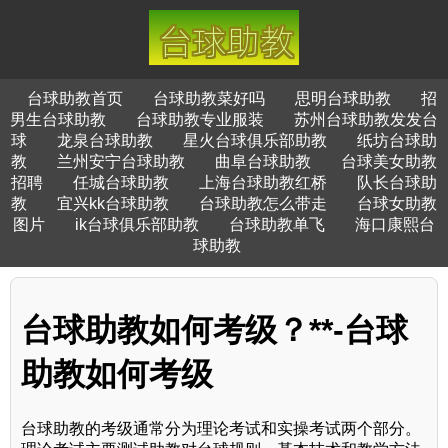
台球助教首页
台球助教菜好吗
思明台球助教
招
男生台球助教
台球助教专业服装
苏州台球助教发发台
球
龙泉台球助教
星火台球俱乐部助教
纸坊台球助
教
兰州安宁台球助教
曲阜台球助教
台球美女助教
招聘
任城台球助教
上海台球助教红桥
队长台球助
教
宜兴kk台球助教
台球助教怎么带走
台球女助教
图片
ik台球俱乐部助教
台球助教单飞
海口康熙台
球助教
台球助教如何考级？**-台球
助教如何考级
台球助教的考级通常分为理论考试和实操考试两个部分。