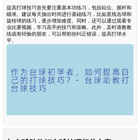
提高打球技巧首先要注重基本功练习，包括站位、握杆和
瞄准。建议每天抽出时间进行基础练习，比如直线击球和
旋转球的练习，逐步增加难度。同时，还可以通过观看专
业比赛视频，学习高手的技巧和策略。此外，及时请教教
练或有经验的朋友，可以帮助你纠正错误，提高打球水
平。