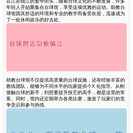
在江苏镇江的繁华街头，随着台球文化的不断发展，许多
年轻人开始聚集在台球馆，享受这项优雅的运动。助教台
球馆因其舒适的环境和专业的教学而备受欢迎，迅速成为
了一处休闲娱乐的好去处。
助教台球馆不仅提供高质量的台球设施，还有经验丰富的
教练团队，能够为不同水平的玩家提供个X 化指导。从刚
接触台球的新手，到想要提升技艺的高手，都是这里的常
客。同时，馆内还定期举办各类比赛，激发了玩家们的竞
争意识和参与热情。