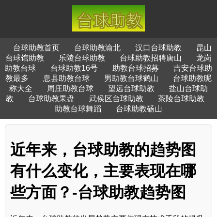
台球助教首页
台球助教渝北
汉口台球助教
昆山
台球馆助教
乐陵台球助教
台球助教招聘唐山
龙岗
助教台球
台球助教16号
助教台球招募
吉安台球助
教最多
息县助教台球
男助教台球鹤山
台球助教昵
称大全
周庄助教台球
望远台球助教
盐山台球助
教
台球助教果盘
武侯区台球助教
茶陵台球助教
助教台球舞蹈
台球助教砀山
近年来，台球助教的趋势图
有什么变化，主要表现在哪
些方面？-台球助教趋势图