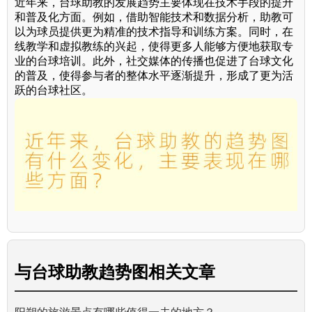
近年来，台球助教的发展趋势主要体现在技术手段的提升
和普及化方面。例如，借助智能技术和数据分析，助教可
以为球员提供更为精准的技术指导和训练方案。同时，在
线教学和虚拟教练的兴起，使得更多人能够方便地获取专
业的台球培训。此外，社交媒体的传播也促进了台球文化
的普及，使得参与者的整体水平逐渐提升，形成了更为活
跃的台球社区。
与
台球助教趋势图
相关文章