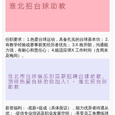
任职要求： 1.热爱台球运动，具备扎实的台球基本功； 2.
有教学经验或赛事获奖经历者优先； 3.X 格开朗，沟通能
力强，有耐心和责任心； 4.能适应弹X 工作时间（含周末
及晚间）。
薪资福利： -底薪+提成（具体面议），能力优异者待遇从
优； -提供专业培训及职业发展空间； -享受员工免费练球