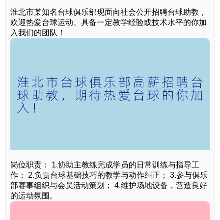
淮北市某知名台球俱乐部现面向社会公开招聘台球助教，
欢迎热爱台球运动、具备一定教学经验或技术水平的你加
入我们的团队！
岗位职责： 1.协助主教练完成学员的日常训练与指导工
作； 2.负责台球基础技巧的教学与动作纠正； 3.参与俱乐
部赛事组织与会员活动策划； 4.维护场地设备，营造良好
的运动氛围。