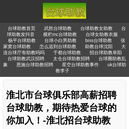
台球助教首页
武胜台球助教
台球助教女助教
台
球助教发抖音
横栏mc台球助教
台球女助教衣服
杨平台球助教
台球小白男助教
biss台球助教
张
家窝台球助教
怎么追到台球助教
助教台球沈阳
大
连台球厅有助教吗吗
于都台球助教
招台球助教阜阳
台球助教武汉招聘
太仓台球助教招聘
台球圈助教乱
象
恩施台球助教招聘
星空台球助教事件
uk台球助
教李子
淮北市台球俱乐部高薪招聘
台球助教，期待热爱台球的
你加入！-淮北招台球助教