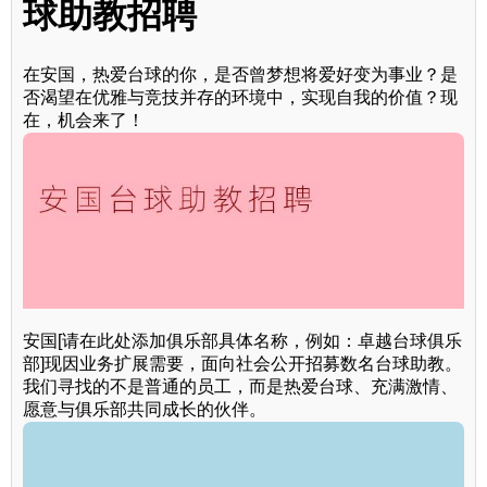
球助教招聘
在安国，热爱台球的你，是否曾梦想将爱好变为事业？是
否渴望在优雅与竞技并存的环境中，实现自我的价值？现
在，机会来了！
安国[请在此处添加俱乐部具体名称，例如：卓越台球俱乐
部]现因业务扩展需要，面向社会公开招募数名台球助教。
我们寻找的不是普通的员工，而是热爱台球、充满激情、
愿意与俱乐部共同成长的伙伴。