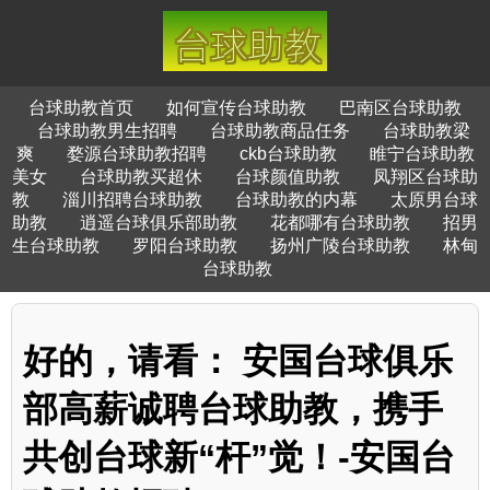
台球助教首页
如何宣传台球助教
巴南区台球助教
台球助教男生招聘
台球助教商品任务
台球助教梁
爽
婺源台球助教招聘
ckb台球助教
睢宁台球助教
美女
台球助教买超休
台球颜值助教
凤翔区台球助
教
淄川招聘台球助教
台球助教的内幕
太原男台球
助教
逍遥台球俱乐部助教
花都哪有台球助教
招男
生台球助教
罗阳台球助教
扬州广陵台球助教
林甸
台球助教
好的，请看： 安国台球俱乐
部高薪诚聘台球助教，携手
共创台球新“杆”觉！-安国台