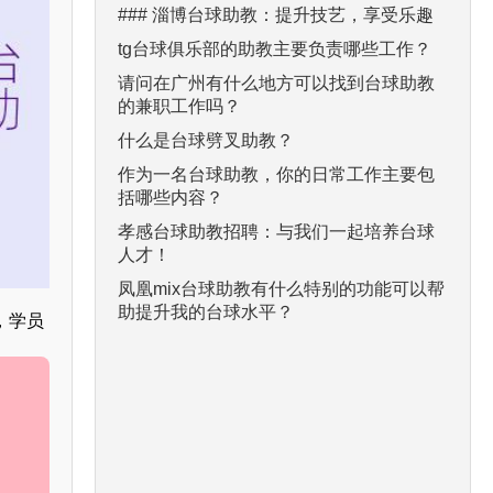
### 淄博台球助教：提升技艺，享受乐趣
tg台球俱乐部的助教主要负责哪些工作？
请问在广州有什么地方可以找到台球助教
的兼职工作吗？
什么是台球劈叉助教？
作为一名台球助教，你的日常工作主要包
括哪些内容？
孝感台球助教招聘：与我们一起培养台球
人才！
凤凰mix台球助教有什么特别的功能可以帮
助提升我的台球水平？
，学员