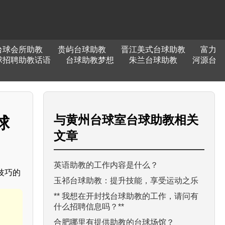
台球会所助教
贵屿台球助教
晋江美式台球助教
富力
球招聘助教话语
台球助教梦想
朱兰台球助教
河源台
与
黄州台球室台球助教
相关
球
文章
英语助教的工作内容是什么？
技巧的
玉祁台球助教：提升技能，享受运动之乐
** 我想在开封找台球助教的工作，请问有
什么招聘信息吗？**
合肥哪里有提供助教的台球场馆？