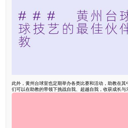
此外，黄州台球室也定期举办各类比赛和活动，助教在其
们可以在助教的带领下挑战自我、超越自我，收获成长与