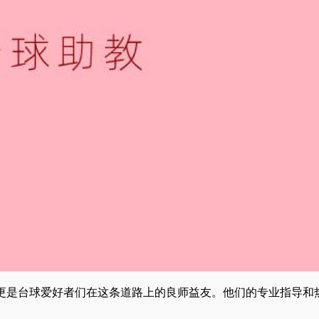
更是台球爱好者们在这条道路上的良师益友。他们的专业指导和