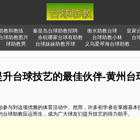
助教和教练
秦皇岛台球助教招聘
衡水助教台球
皇家
台球助教图片
余杭哪家台球有助教
台球助教小林
台
球助教男
台球妹妹助教开球
义乌爱琴海台球助教
：提升台球技艺的最佳伙伴-黄州台
始参与到这项优雅的体育活动中。然而，许多初学者在掌握基本
的台球助教应运而生，成为广大球友们提升技艺的得力助手。