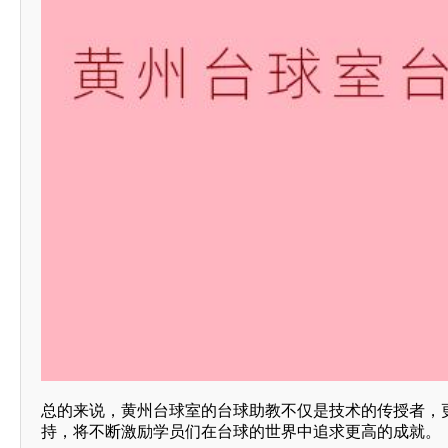
总的来说，黄州台球室的台球助教不仅是技术的传授者，
持，将不断激励学员们在台球的世界中追求更高的成就。