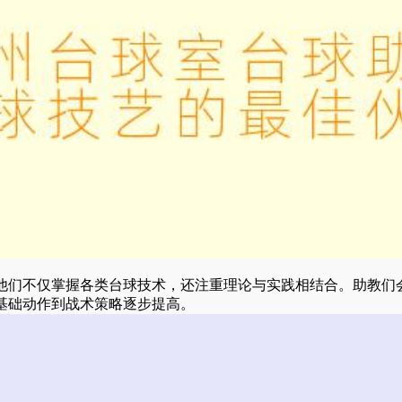
他们不仅掌握各类台球技术，还注重理论与实践相结合。助教们
基础动作到战术策略逐步提高。