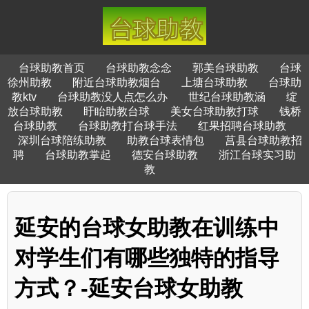
台球助教首页
台球助教念念
郭美台球助教
台球
徐州助教
附近台球助教烟台
上塘台球助教
台球助
教ktv
台球助教没人点怎么办
世纪台球助教涵
绽
放台球助教
盱眙助教台球
美女台球助教打球
钱桥
台球助教
台球助教打台球手法
红果招聘台球助教
深圳台球陪练助教
助教台球表情包
莒县台球助教招
聘
台球助教掌起
德安台球助教
浙江台球实习助
教
延安的台球女助教在训练中
对学生们有哪些独特的指导
方式？-延安台球女助教