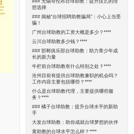
### 无锡哥伦布台球助教：提升技艺的理
想选择
### 揭秘“台球招聘助教骗局”：小心上当受
骗！
广州台球助教的工资大概是多少？****
云川台球助教多少钱？****
### 邯郸俱乐部台球助教：助力青少年成
长的新力量
牛栏前台球助教有什么特别之处？****
沧州目前有提供台球助教兼职的机会吗？
工作内容主要包括哪些？****
什么是台球助教代理，主要提供哪些服
务？****
### 橘子台球助教：提升台球水平的新助
手
大发台球助教：助你成就台球梦想的伙伴
黄助教的台球水平怎么样？****