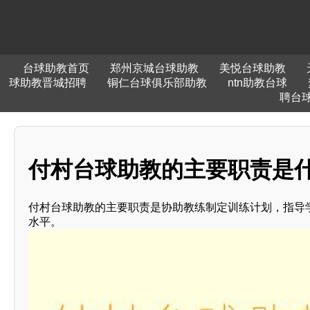
台球助教首页
郑州京城台球助教
美悦台球助教
球助教晋城招聘
铜仁台球俱乐部助教
ntn助教台球
聘台
付村台球助教的主要职责是什么
付村台球助教的主要职责是协助教练制定训练计划，指导
水平。