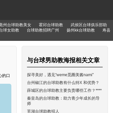
亳州台球助教美女
霍邱台球助教
武侯区台球俱乐部助
台球女助教
台球助教招聘广州
扬州kk台球助教
寿县
与
台球男助教海报
相关文章
探寻美好，遇见“weme觅圈美酱nami”
心的口
台州椒江的台球助教有什么特X 和优势？
薛城区的台球助教主要负责哪些工作？****
秦皇岛的台球助教：助力青少年成长的导
师
芜湖台球助教招人