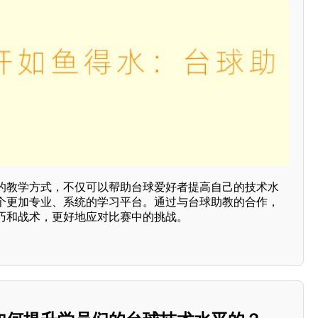
的教学方式，不仅可以帮助台球爱好者提高自己的技术水
个更加专业、系统的学习平台。通过与台球助教的合作，
巧和战术，更好地应对比赛中的挑战。