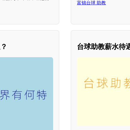
富锦台球 助教
位？
台球助教薪水待