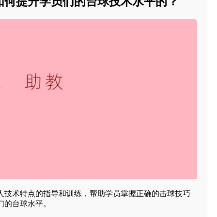
如何提升学员们的台球技术水平的？
人技术特点的指导和训练，帮助学员掌握正确的击球技巧
们的台球水平。