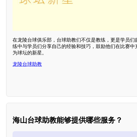
在龙陵台球俱乐部，台球助教们不仅是教练，更是学员们
练中与学员们分享自己的经验和技巧，鼓励他们在比赛中
为球坛的新星。
龙陵台球助教
海山台球助教能够提供哪些服务？