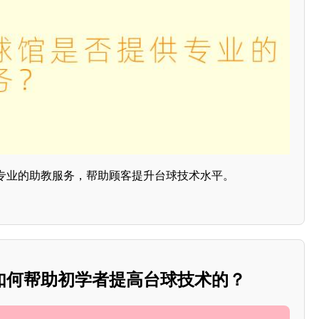
专业的助教服务，帮助顾客提升台球技术水平。
如何帮助初学者提高台球技术的？