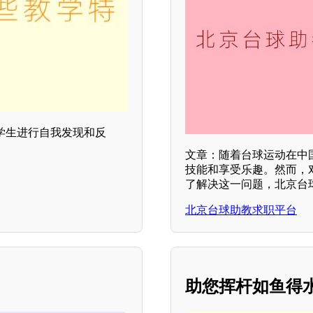
学生进行自我发现和反
文章：随着台球运动在中
技能和享受乐趣。然而，
了解决这一问题，北京台
北京台球助教求职平台
助您挥杆如鱼得