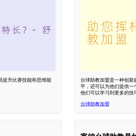
员提升比赛技能和思维能
台球助教加盟是一种创新
平，还可以为他们提供一
他们可以学习到更多的技
台球助教加盟