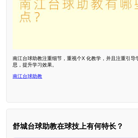
南江台球助教注重细节，重视个X 化教学，并且注重引导
思，提升学习效果。
南江台球助教
舒城台球助教在球技上有何特长？