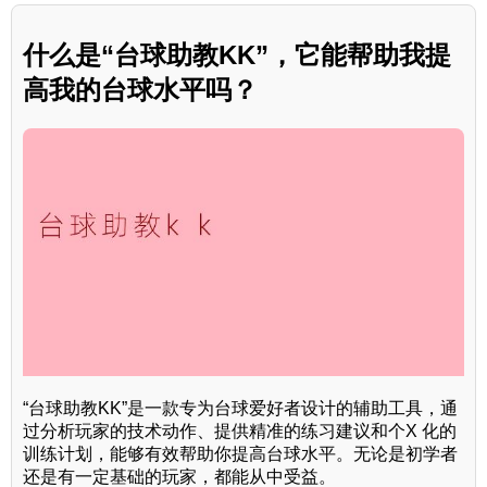
什么是“台球助教KK”，它能帮助我提
高我的台球水平吗？
“台球助教KK”是一款专为台球爱好者设计的辅助工具，通
过分析玩家的技术动作、提供精准的练习建议和个X 化的
训练计划，能够有效帮助你提高台球水平。无论是初学者
还是有一定基础的玩家，都能从中受益。