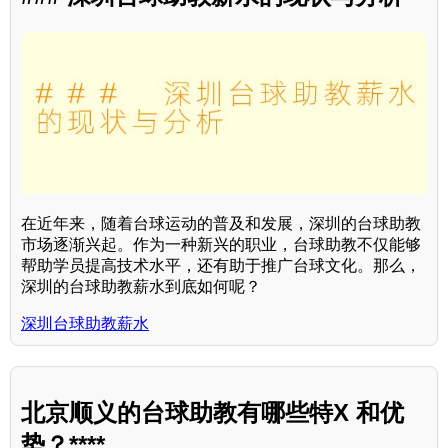
在近年来，随着台球运动的普及和发展，深圳的台球助教
市场逐渐兴起。作为一种新兴的职业，台球助教不仅能够
帮助学员提高技术水平，还有助于推广台球文化。那么，
深圳的台球助教薪水到底如何呢？
深圳台球助教薪水
北京顺义的台球助教有哪些特X 和优
势？****