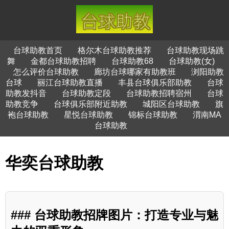
台球助教首页
格尔木台球助教推荐
台球助教现场跳
舞
金都台球助教招聘
台球助教68
台球助教(女)
怎么评价台球助教
廊坊台球哪家有助教班
浏阳助教
台球
丽江台球助教直播
丰县台球俱乐部助教
台球
助教发抖音
台球助教定段
台球助教招聘宿州
台球
助教竞争
台球俱乐部附近助教
城阳区台球助教
旗
袍台球助教
星悦台球助教
锦标台球助教
渭南MA
台球助教
华奕台球助教
### 台球助教招牌图片：打造专业与魅