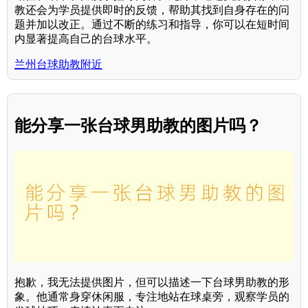
教还会为学员提供即时的反馈，帮助其找到自身存在的问
题并加以改正。通过不断的练习和指导，你可以在短时间
内显著提高自己的台球水平。
兰州台球助教附近
能分享一张台球男助教的图片吗？
抱歉，我无法提供图片，但可以描述一下台球男助教的形
象。他通常身穿休闲服，专注地站在球桌旁，观察学员的