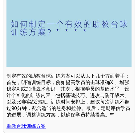
制定有效的助教台球训练方案可以从以下几个方面着手：
首先，明确训练目标，例如提高学员的击球准确X 、增强
稳定X 或加强战术意识。其次，根据学员的基础水平，设
计个X 化的训练内容，包括基础技巧、进攻与防守战术、
以及比赛实战演练。训练时间安排上，建议每次训练不超
过90分钟，配合适当的热身和拉伸。最后，定期评估学员
的进展，调整训练方案，以确保学员持续提高。**
助教台球训练方案