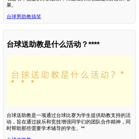
果。
台球男助教搞笑
台球送助教是什么活动？****
台球送助教是一项通过台球比赛为学生提供助教支持的活
动，旨在通过娱乐和竞技增强同学们的团队合作精神，同
时帮助那些需要学术辅导的学生。**