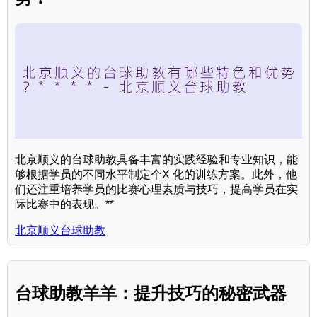
北京顺义的台球助教具备丰富的实践经验和专业知识，能
够根据学员的不同水平制定个X 化的训练方案。此外，他
们还注重培养学员的比赛心理素质与技巧，提高学员在实
际比赛中的表现。**
北京顺义台球助教
台球助教羊羊：提升技巧的秘密武器