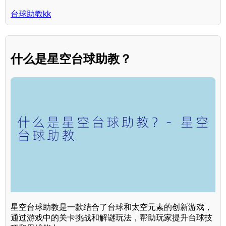
台球助教kk
什么是星空台球助教？
星空台球助教是一款结合了台球和太空元素的创新游戏，
通过游戏中的关卡挑战和解谜玩法，帮助玩家提升台球技