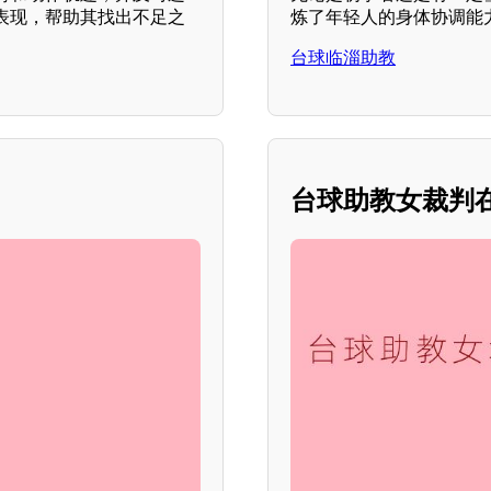
表现，帮助其找出不足之
炼了年轻人的身体协调能
台球临淄助教
台球助教女裁判