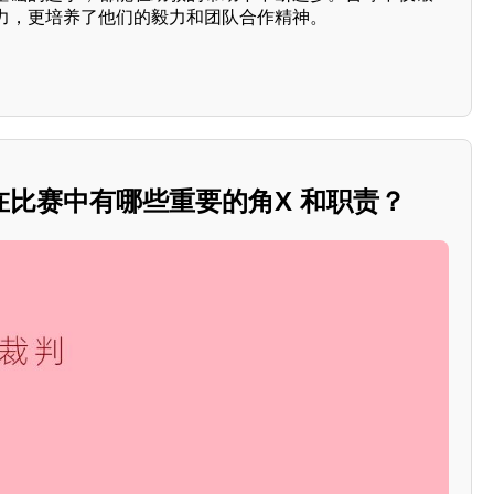
力，更培养了他们的毅力和团队合作精神。
在比赛中有哪些重要的角X 和职责？