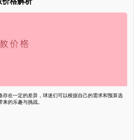
助教价格解析
格存在一定的差异，球迷们可以根据自己的需求和预算选
带来的乐趣与挑战。