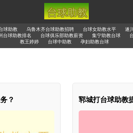
台球助教
乌鲁木齐台球助教招聘
台球女助教水平
遂
州台球助教排名
台球俱乐部助教薪资
集宁助教台球
教王婷婷
台球中助教
孕妇助教台球
服务？
郓城打台球助教提