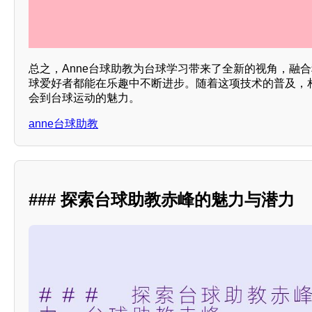
总之，Anne台球助教为台球学习带来了全新的视角，融
球爱好者都能在乐趣中不断进步。随着这项技术的普及，
会到台球运动的魅力。
anne台球助教
### 探索台球助教赤峰的魅力与潜力