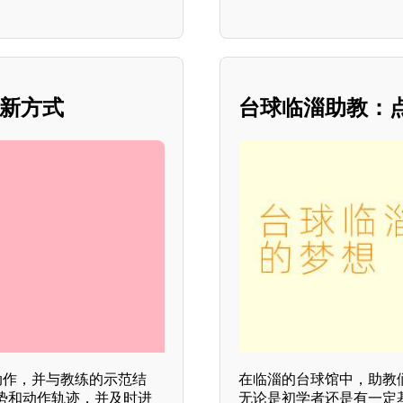
动新方式
台球临淄助教：
动作，并与教练的示范结
在临淄的台球馆中，助教
势和动作轨迹，并及时进
无论是初学者还是有一定