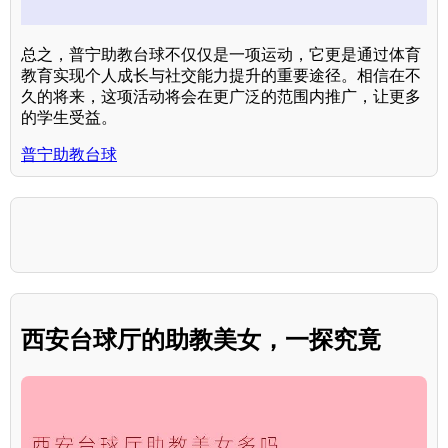
总之，普宁助教台球不仅仅是一项运动，它更是通过体育
教育实现个人成长与社交能力提升的重要途径。相信在不
久的将来，这项活动将会在更广泛的范围内推广，让更多
的学生受益。
普宁助教台球
西安台球厅的助教美女，一探究竟