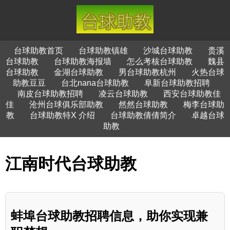
台球助教首页
台球助教镇雄
沙城台球助教
贵溪
台球助教
台球助教海报墙
怎么考核台球助教
魏县
台球助教
金湖台球助教
男台球助教杭州
火热台球
助教豆豆
台北nana台球助教
阜新台球助教招聘
南皮台球助教招聘
凌云台球助教
西安台球助教佳
佳
沧州台球俱乐部助教
然然台球助教
梅李台球助
教
台球助教特X 介绍
台球助教倩倩简介
卓越台球
助教
江南时代台球助教
蚌埠台球助教招聘信息，助你实现兼