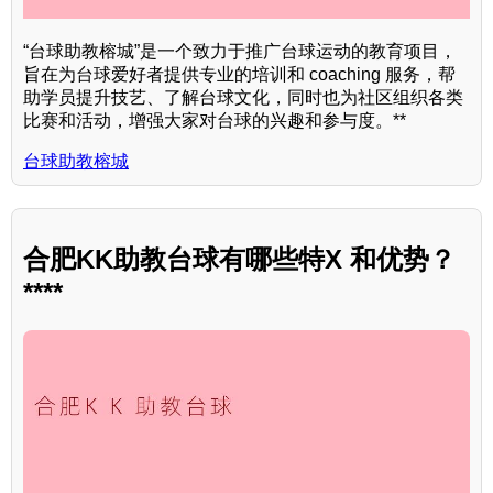
“台球助教榕城”是一个致力于推广台球运动的教育项目，
旨在为台球爱好者提供专业的培训和 coaching 服务，帮
助学员提升技艺、了解台球文化，同时也为社区组织各类
比赛和活动，增强大家对台球的兴趣和参与度。**
台球助教榕城
合肥KK助教台球有哪些特X 和优势？
****