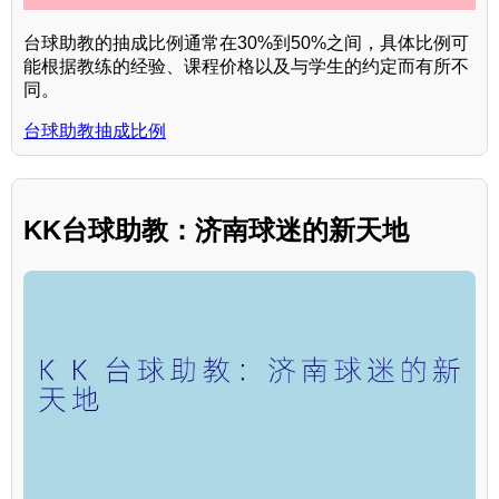
台球助教的抽成比例通常在30%到50%之间，具体比例可
能根据教练的经验、课程价格以及与学生的约定而有所不
同。
台球助教抽成比例
KK台球助教：济南球迷的新天地