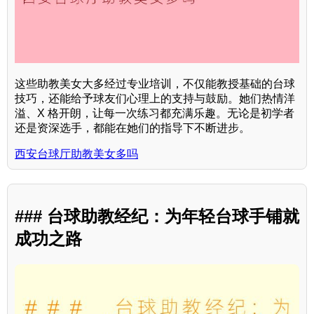
这些助教美女大多经过专业培训，不仅能教授基础的台球
技巧，还能给予球友们心理上的支持与鼓励。她们热情洋
溢、X 格开朗，让每一次练习都充满乐趣。无论是初学者
还是资深选手，都能在她们的指导下不断进步。
西安台球厅助教美女多吗
### 台球助教经纪：为年轻台球手铺就
成功之路