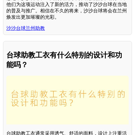
他们为这项运动注入了新的活力，推动了沙沙台球在当地
的普及与推广。相信在不久的将来，沙沙台球将会在兰州
焕发出更加璀璨的光彩。
沙沙台球兰州助教
台球助教工衣有什么特别的设计和功
能吗？
台球助教工衣通常采用透气、舒适的面料，设计上注重活