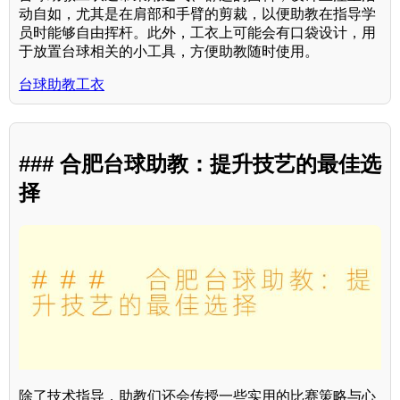
动自如，尤其是在肩部和手臂的剪裁，以便助教在指导学
员时能够自由挥杆。此外，工衣上可能会有口袋设计，用
于放置台球相关的小工具，方便助教随时使用。
台球助教工衣
### 合肥台球助教：提升技艺的最佳选
择
除了技术指导，助教们还会传授一些实用的比赛策略与心