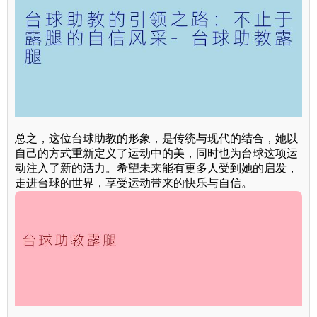
总之，这位台球助教的形象，是传统与现代的结合，她以
自己的方式重新定义了运动中的美，同时也为台球这项运
动注入了新的活力。希望未来能有更多人受到她的启发，
走进台球的世界，享受运动带来的快乐与自信。