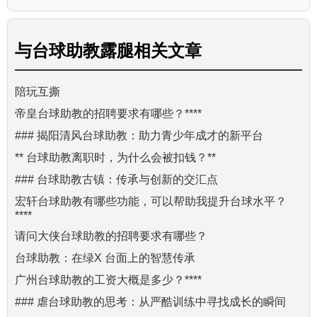
与
台球助教露腿
相关文章
陪玩互撕
帝皇台球助教的招聘要求有哪些？****
### 揭阳清风台球助教：助力青少年成才的新平台
** 台球助教离职时，为什么会被扣钱？**
### 台球助教古镇：传承与创新的交汇点
宏轩台球助教有哪些功能，可以帮助我提升台球水平？
****
请问大侠台球助教的招聘要求有哪些？
台球助教：在绿X 台面上的智慧传承
广州台球助教的工资大概是多少？****
### 虐台球助教的思考：从严酷训练中寻找成长的瞬间