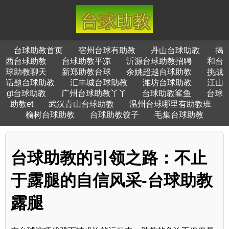
台球助教首页
宿州台球有助教
丹山台球助教
揭
西台球助教
台球助教平凉
沂源台球助教招聘
和台
球助教聊天
新郑助教台球
余姚超越台球助教
挑战
话题台球助教
汇丰城台球助教
潍坊台球助教
江山
gt台球助教
广州台球助教丫丫
台球助教鲨鱼
台球
助教et
武汉青山台球助教
温州台球哪里有助教班
榆树台球助教
台球助教饺子
毛集台球助教
台球助教的引领之路：不止
于露腿的自信风采-台球助教
露腿