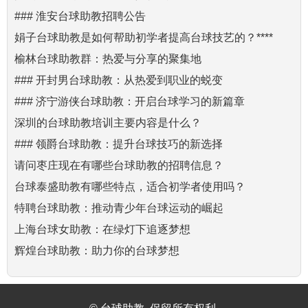
### 淮安台球助教招聘公告
娟子台球助教是如何帮助初学者提高台球技艺的？****
榆林台球助教群：热爱与分享的聚集地
### 开封男台球助教：从热爱到职业的蜕变
### 济宁游侠台球助教：开启台球学习的新篇章
深圳的台球助教培训主要内容是什么？
### 领爵台球助教：提升台球技巧的新选择
请问枣庄现在有哪些台球助教的招聘信息？
台球泰盛助教有哪些特点，适合初学者使用吗？
特聘台球助教：推动青少年台球运动的崛起
上海台球女助教：在绿灯下追逐梦想
辉煌台球助教：助力你的台球梦想