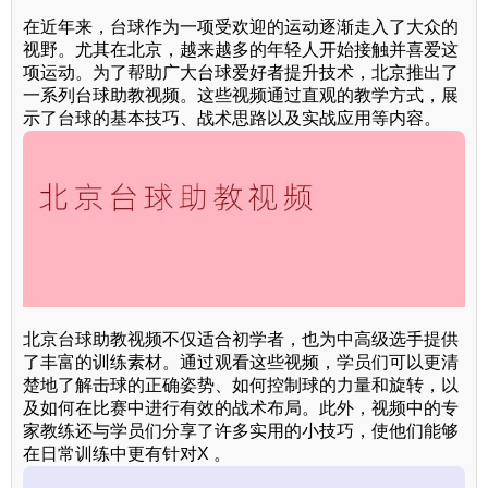
在近年来，台球作为一项受欢迎的运动逐渐走入了大众的
视野。尤其在北京，越来越多的年轻人开始接触并喜爱这
项运动。为了帮助广大台球爱好者提升技术，北京推出了
一系列台球助教视频。这些视频通过直观的教学方式，展
示了台球的基本技巧、战术思路以及实战应用等内容。
北京台球助教视频不仅适合初学者，也为中高级选手提供
了丰富的训练素材。通过观看这些视频，学员们可以更清
楚地了解击球的正确姿势、如何控制球的力量和旋转，以
及如何在比赛中进行有效的战术布局。此外，视频中的专
家教练还与学员们分享了许多实用的小技巧，使他们能够
在日常训练中更有针对X 。