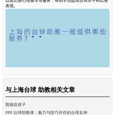
以及比赛心理辅导等服务，帮助学员提高台球水平和比赛
表现。
与
上海台球 助教
相关文章
熊猫谷搭子
### 台球助教倩：魅力与技巧并存的台球女神